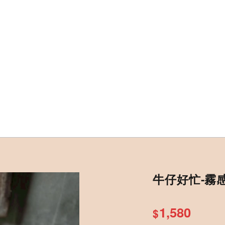
牛仔好忙-霧
1,580
$