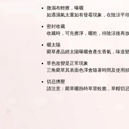
微濕布輕擦，曝曬
如遇濕氣太重如有發霉現象，在陰涼平
密封收藏
收藏時，可先擦淨，曬乾，待陰涼後再
曬太陽
藺草產品經太陽曝曬會產生香氣，味道
草色改變是正常現象
三角藺草其表面色澤會隨著時間及使用
切忌擠壓
請注意：藺草曬熱時草莖較脆，草帽切