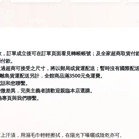
匯款，訂單成立後可在訂單頁面看見轉帳帳號；及全家超商取貨付款有才積
到付款。
超過超商可接受之尺寸，將以郵局或貨運配送；暫時沒有國際配
．離島貨運配送另計．全館商品滿3500元免運費。
電話和您聯繫。
些微差異．完美主義者請歡迎親臨本店選購。
絲專頁與我們聯繫。
沾上汗漬，用濕毛巾輕輕擦拭，在陽光下曝曬或陰乾亦可。