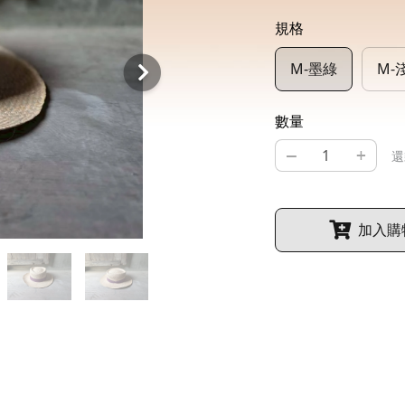
規格
M-墨綠
M-
數量
–
+
還
加入購