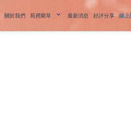
關於我們
苑裡藺草
最新消息
好評分享
線上
藺草產品說明
草
草
坐
拖
包
飾