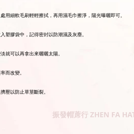
坦處用細軟毛刷輕輕擦拭，再用濕毛巾擦淨，陽光曝曬即可。
放入塑膠袋中，記得密封以防潮濕及灰塵。
變淡就可以再拿出來曬曬太陽。
頻率而改變。
忌擠壓以防止草莖斷裂。
振發帽蓆行
ZHEN FA HA