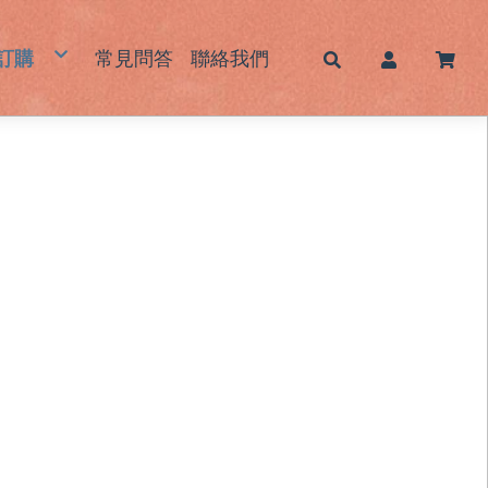
訂購
常見問答
聯絡我們
帽
蓆｜床墊｜枕頭墊
墊｜杯墊
鞋｜鞋墊
包｜提袋
品｜生活用品
霧感酷甜帽/新色系列
男士草帽
女士草帽
兒童草帽
大頭圍藺草帽