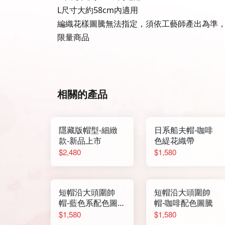
L尺寸大約58cm內適用
編織花樣圖騰無法指定，須依工藝師產出為準
限量商品
相關的產品
隱藏版帽型-細緻
日系船夫帽-咖啡
款-新品上市
色緹花織帶
$2,480
$1,580
短帽沿大頭圍帥
短帽沿大頭圍帥
帽-藍色系配色圖
帽-咖啡配色圖騰
騰
$1,580
$1,580