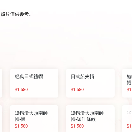
，照片僅供參考。
經典日式禮帽
日式船夫帽
短
帽
$1,580
$1,580
$1
短帽沿大頭圍帥
短帽沿大頭圍帥
平
帽-黑
帽-咖啡條紋
$1,580
$1,580
$1