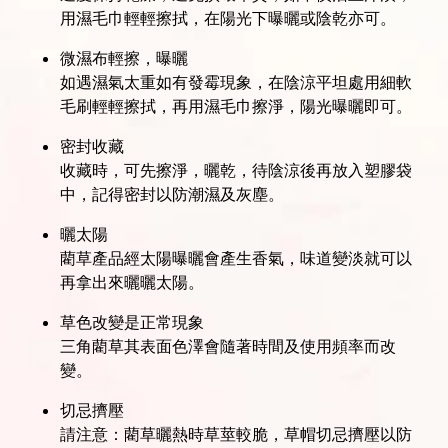
用濕毛巾輕輕擦拭，在陽光下曝曬或陰乾亦可。
微濕布輕擦，曝曬
如遇濕氣太重如有發霉現象，在陰涼平坦處用細軟
毛刷輕輕擦拭，再用濕毛巾擦淨，陽光曝曬即可。
密封收藏
收藏時，可先擦淨，曬乾，待陰涼後再放入塑膠袋
中，記得密封以防潮濕及灰塵。
曬太陽
藺草產品經太陽曝曬會產生香氣，味道變淡就可以
再拿出來曬曬太陽。
草色改變是正常現象
三角藺草其表面色澤會隨著時間及使用頻率而改
變。
切忌擠壓
請注意：藺草曬熱時草莖較脆，草帽切忌擠壓以防