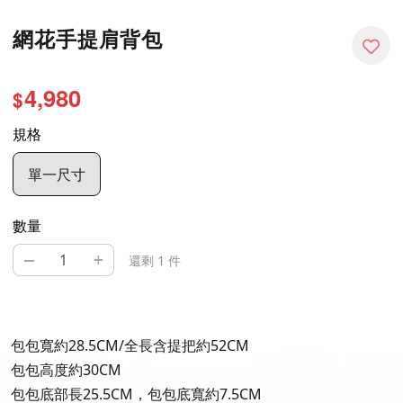
網花手提肩背包
4,980
$
規格
單一尺寸
數量
–
+
還剩 1 件
包包寬約28.5CM/全長含提把約52CM
包包高度約30CM
包包底部長25.5CM，包包底寬約7.5CM