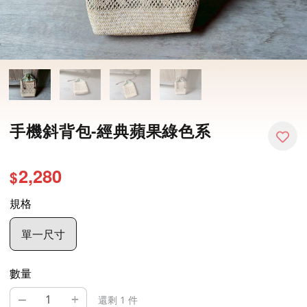
手機斜背包-經典蘋果綠色系
2,280
$
規格
單一尺寸
數量
–
+
還剩 1 件