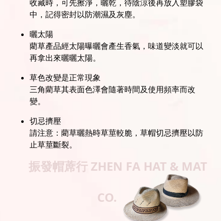
收藏時，可先擦淨，曬乾，待陰涼後再放入塑膠袋
中，記得密封以防潮濕及灰塵。
曬太陽
藺草產品經太陽曝曬會產生香氣，味道變淡就可以
再拿出來曬曬太陽。
草色改變是正常現象
三角藺草其表面色澤會隨著時間及使用頻率而改
變。
切忌擠壓
請注意：藺草曬熱時草莖較脆，草帽切忌擠壓以防
止草莖斷裂。
振發帽蓆行
ZHEN FA HAT & MAT
CO.