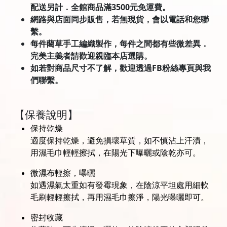
配送另計．全館商品滿3500元免運費。
網路與店面同步販售，若無現貨，會以電話和您聯
繫。
每件藺草手工編織製作，每件之間都有些微差異．
完美主義者請歡迎親臨本店選購。
如若對商品尺寸不了解，歡迎透過FB粉絲專頁與我
們聯繫。
【保養說明】
保持乾燥
適度保持乾燥，避免損壞草質，如不慎沾上汗漬，
用濕毛巾輕輕擦拭，在陽光下曝曬或陰乾亦可。
微濕布輕擦，曝曬
如遇濕氣太重如有發霉現象，在陰涼平坦處用細軟
毛刷輕輕擦拭，再用濕毛巾擦淨，陽光曝曬即可。
密封收藏