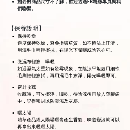
如若對商品尺寸不了解，歡迎透過FB粉絲專頁與我
們聯繫。
【保養說明】
保持乾燥
適度保持乾燥，避免損壞草質，如不慎沾上汗漬，
用濕毛巾輕輕擦拭，在陽光下曝曬或陰乾亦可。
微濕布輕擦，曝曬
如遇濕氣太重如有發霉現象，在陰涼平坦處用細軟
毛刷輕輕擦拭，再用濕毛巾擦淨，陽光曝曬即可。
密封收藏
收藏時，可先擦淨，曬乾，待陰涼後再放入塑膠袋
中，記得密封以防潮濕及灰塵。
曬太陽
藺草產品經太陽曝曬會產生香氣，味道變淡就可以
再拿出來曬曬太陽。