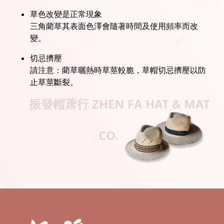
草色改變是正常現象
三角藺草其表面色澤會隨著時間及使用頻率而改
變。
切忌擠壓
請注意：藺草曬熱時草莖較脆，草帽切忌擠壓以防
止草莖斷裂。
振發帽蓆行
ZHEN FA HAT & MAT
CO.