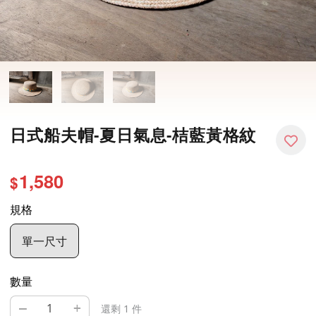
日式船夫帽-夏日氣息-桔藍黃格紋
1,580
$
規格
單一尺寸
數量
–
+
還剩 1 件