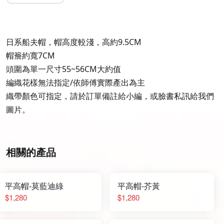
日系船夫帽，帽高度較淺，高約9.5CM
帽簷約寬7CM
頭圍為單一尺寸55~56CM大約值
編織花樣無法指定/依師傅實際產出為主
織帶顏色可指定，請於訂單備註給小編，或臉書私訊給我們
圖片。
相關的產品
平高帽-莫藍迪綠
平高帽-芥黃
$1,280
$1,280