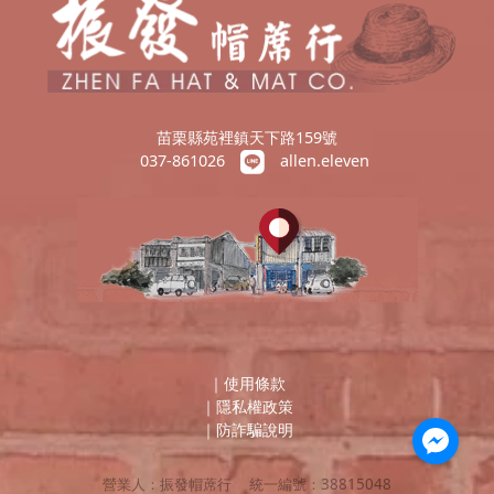
苗栗縣苑裡鎮天下路159號
037-861026
allen.eleven
｜
使用條款
｜
隱私權政策
｜
防詐騙說明
營業人：
振發帽蓆行
統一編號：
38815048