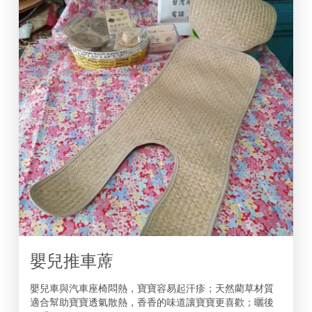
嬰兒推車蓆
嬰兒車與汽車座椅悶熱，寶寶容易起汗疹；天然藺草材質
適合幫助寶寶透氣散熱，香香的味道讓寶寶更喜歡；曬後