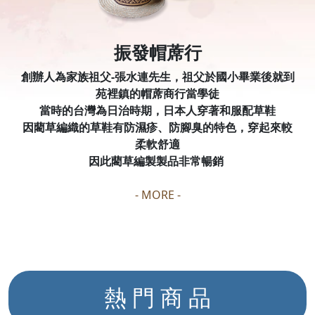
振發帽蓆行
創辦人為家族祖父-張水連先生，祖父於國小畢業後就到
苑裡鎮的帽蓆商行當學徒
當時的台灣為日治時期，日本人穿著和服配草鞋
因藺草編織的草鞋有防濕疹、防腳臭的特色，穿起來較
柔軟舒適
因此藺草編製製品非常暢銷
-
MORE
-
熱 門 商 品