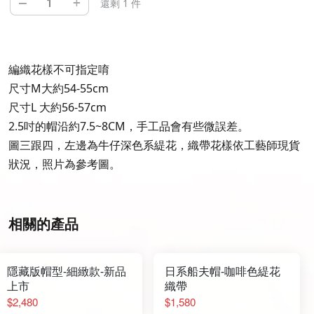
–
+
還剩 1 件
編織花樣不可指定唷
尺寸M大約54-55cm
尺寸L 大約56-57cm
2.5吋的帽沿約7.5~8CM，手工品會有些微誤差。
圖三跟四，左邊為牛仔深色系緹花，織帶花樣依工藝師現貨
狀況，照片為參考圖。
相關的產品
隱藏版帽型-細緻款-新品
日系船夫帽-咖啡色緹花
上市
織帶
$2,480
$1,580