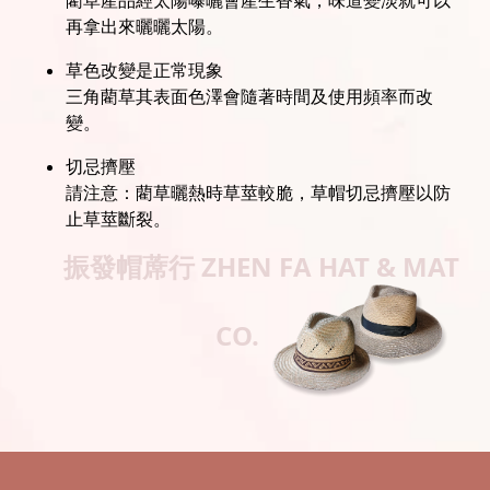
藺草產品經太陽曝曬會產生香氣，味道變淡就可以
再拿出來曬曬太陽。
草色改變是正常現象
三角藺草其表面色澤會隨著時間及使用頻率而改
變。
切忌擠壓
請注意：藺草曬熱時草莖較脆，草帽切忌擠壓以防
止草莖斷裂。
振發帽蓆行
ZHEN FA HAT & MAT
CO.