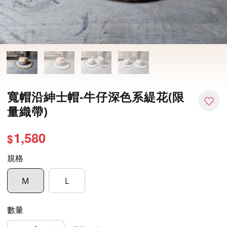
寬帽沿紳士帽-牛仔深色系緹花(限
量織帶)
1,580
$
規格
M
L
數量