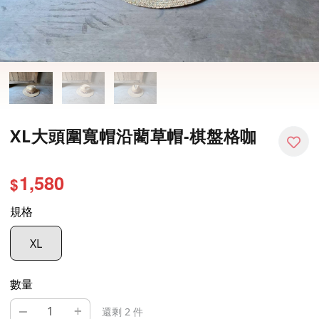
XL大頭圍寬帽沿藺草帽-棋盤格咖
1,580
$
規格
XL
數量
–
+
還剩 2 件