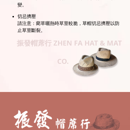
變。
切忌擠壓
請注意：藺草曬熱時草莖較脆，草帽切忌擠壓以防
止草莖斷裂。
振發帽蓆行
ZHEN FA HAT & MAT
CO.