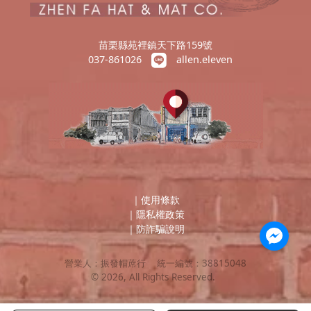
苗栗縣苑裡鎮天下路159號
037-861026
allen.eleven
｜
使用條款
｜
隱私權政策
｜
防詐騙說明
營業人：
振發帽蓆行
統一編號：
38815048
©
2026
, All Rights Reserved.