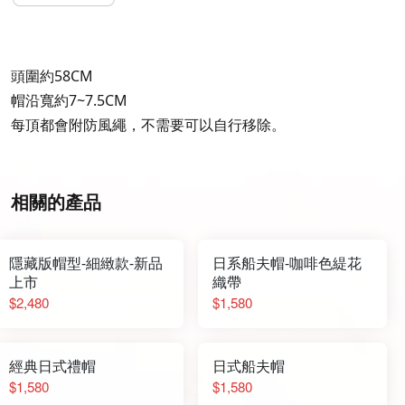
頭圍約58CM
帽沿寬約7~7.5CM
每頂都會附防風繩，不需要可以自行移除。
相關的產品
隱藏版帽型-細緻款-新品
日系船夫帽-咖啡色緹花
上市
織帶
$2,480
$1,580
經典日式禮帽
日式船夫帽
$1,580
$1,580