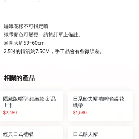
編織花樣不可指定唷
織帶顏色可變更，請於訂單上備註。
頭圍大約59~60cm
2.5吋的帽沿約7.5CM，手工品會有些微誤差。
相關的產品
隱藏版帽型-細緻款-新品
日系船夫帽-咖啡色緹花
上市
織帶
$2,480
$1,580
經典日式禮帽
日式船夫帽