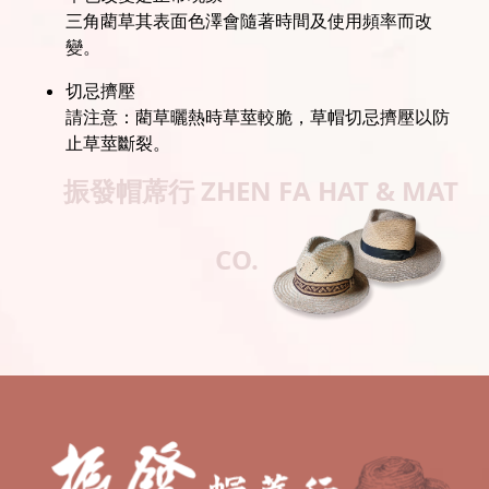
三角藺草其表面色澤會隨著時間及使用頻率而改
變。
切忌擠壓
請注意：藺草曬熱時草莖較脆，草帽切忌擠壓以防
止草莖斷裂。
振發帽蓆行
ZHEN FA HAT & MAT
CO.