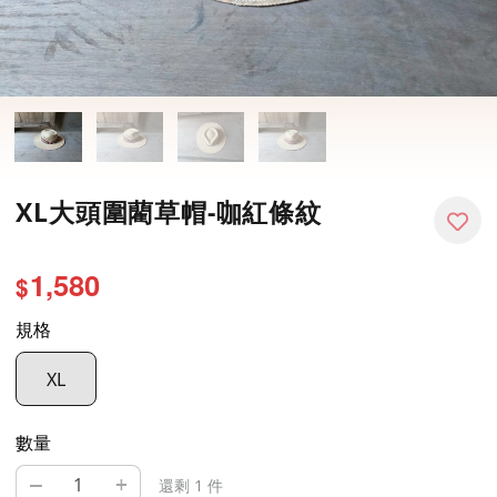
XL大頭圍藺草帽-咖紅條紋
1,580
$
規格
XL
數量
–
+
還剩 1 件