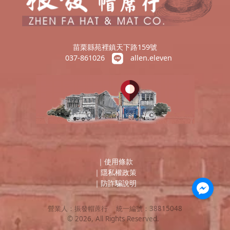
苗栗縣苑裡鎮天下路159號
037-861026
allen.eleven
｜
使用條款
｜
隱私權政策
｜
防詐騙說明
營業人：
振發帽蓆行
統一編號：
38815048
©
2026
, All Rights Reserved.