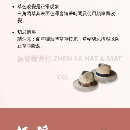
草色改變是正常現象
三角藺草其表面色澤會隨著時間及使用頻率而改
變。
切忌擠壓
請注意：藺草曬熱時草莖較脆，草帽切忌擠壓以防
止草莖斷裂。
振發帽蓆行
ZHEN FA HAT & MAT
CO.