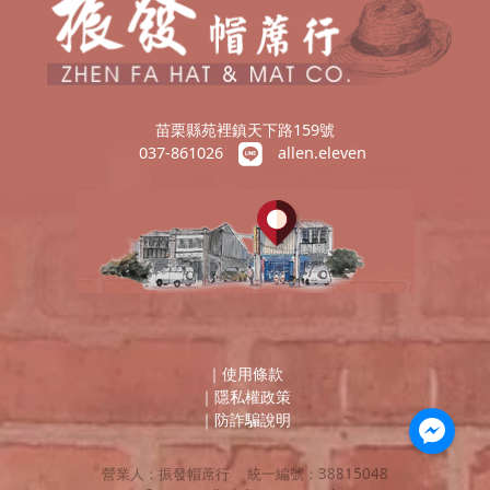
苗栗縣苑裡鎮天下路159號
037-861026
allen.eleven
｜
使用條款
｜
隱私權政策
｜
防詐騙說明
營業人：
振發帽蓆行
統一編號：
38815048