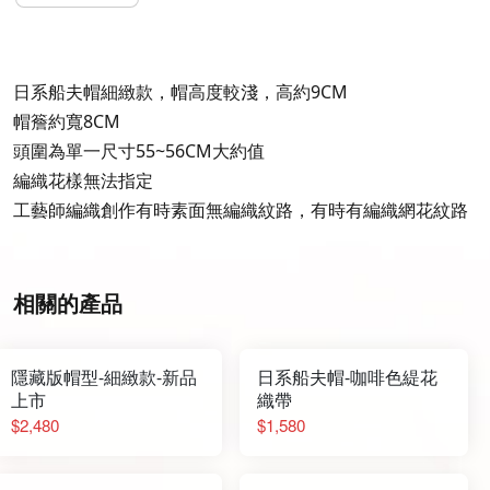
日系船夫帽細緻款，帽高度較淺，高約9CM
帽簷約寬8CM
頭圍為單一尺寸55~56CM大約值
編織花樣無法指定
工藝師編織創作有時素面無編織紋路，有時有編織網花紋路
相關的產品
隱藏版帽型-細緻款-新品
日系船夫帽-咖啡色緹花
上市
織帶
$2,480
$1,580