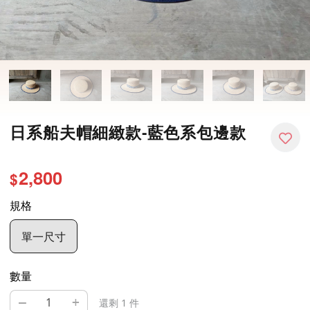
日系船夫帽細緻款-藍色系包邊款
2,800
$
規格
單一尺寸
數量
–
+
還剩 1 件