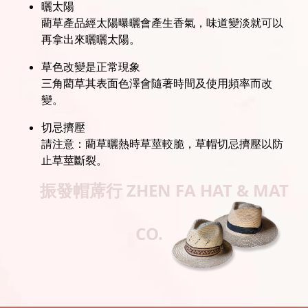
曬太陽
藺草產品經太陽曝曬會產生香氣，味道變淡就可以
再拿出來曬曬太陽。
草色改變是正常現象
三角藺草其表面色澤會隨著時間及使用頻率而改
變。
切忌擠壓
請注意：藺草曬熱時草莖較脆，草帽切忌擠壓以防
止草莖斷裂。
振發帽蓆行
ZHEN FA HAT & MAT
CO.