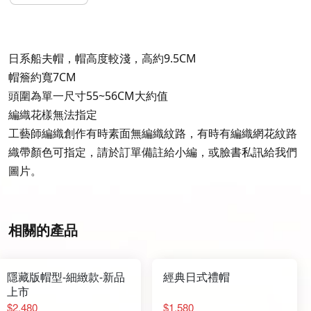
日系船夫帽，帽高度較淺，高約9.5CM
帽簷約寬7CM
頭圍為單一尺寸55~56CM大約值
編織花樣無法指定
工藝師編織創作有時素面無編織紋路，有時有編織網花紋路
織帶顏色可指定，請於訂單備註給小編，或臉書私訊給我們
圖片。
相關的產品
隱藏版帽型-細緻款-新品
經典日式禮帽
上市
$2,480
$1,580