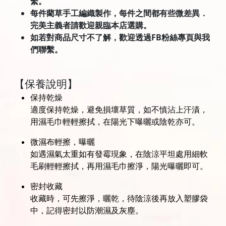
繫。
每件藺草手工編織製作，每件之間都有些微差異．
完美主義者請歡迎親臨本店選購。
如若對商品尺寸不了解，歡迎透過FB粉絲專頁與我
們聯繫。
【保養說明】
保持乾燥
適度保持乾燥，避免損壞草質，如不慎沾上汗漬，
用濕毛巾輕輕擦拭，在陽光下曝曬或陰乾亦可。
微濕布輕擦，曝曬
如遇濕氣太重如有發霉現象，在陰涼平坦處用細軟
毛刷輕輕擦拭，再用濕毛巾擦淨，陽光曝曬即可。
密封收藏
收藏時，可先擦淨，曬乾，待陰涼後再放入塑膠袋
中，記得密封以防潮濕及灰塵。