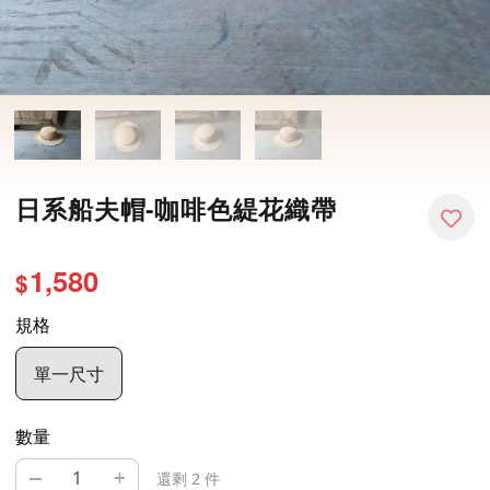
日系船夫帽-咖啡色緹花織帶
1,580
$
規格
單一尺寸
數量
–
+
還剩 2 件