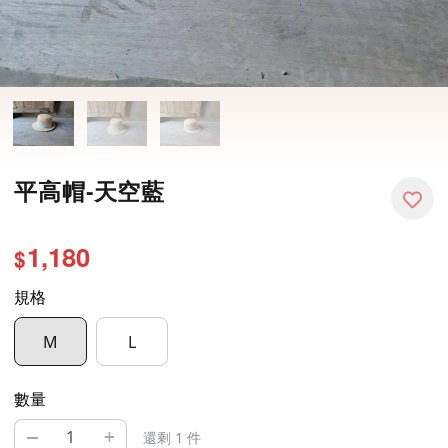
平高帽-天空藍
1,180
$
規格
M
L
數量
–
+
還剩 1 件