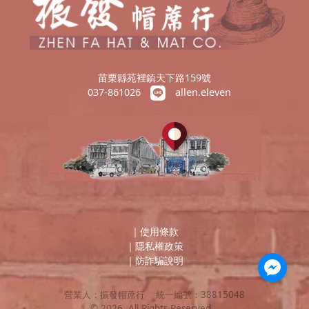
苗栗縣苑裡鎮天下路159號
037-861026
allen.eleven
｜
使用條款
｜
隱私權政策
｜
防詐騙說明
營業人：
振發帽蓆行
統一編號：
38815048
©
2026
, All Rights Reserved.