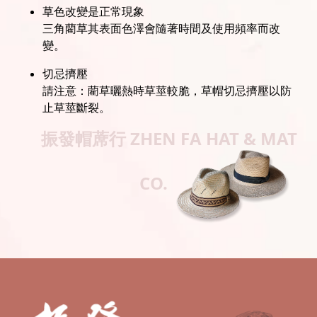
草色改變是正常現象
三角藺草其表面色澤會隨著時間及使用頻率而改
變。
切忌擠壓
請注意：藺草曬熱時草莖較脆，草帽切忌擠壓以防
止草莖斷裂。
振發帽蓆行
ZHEN FA HAT & MAT
CO.