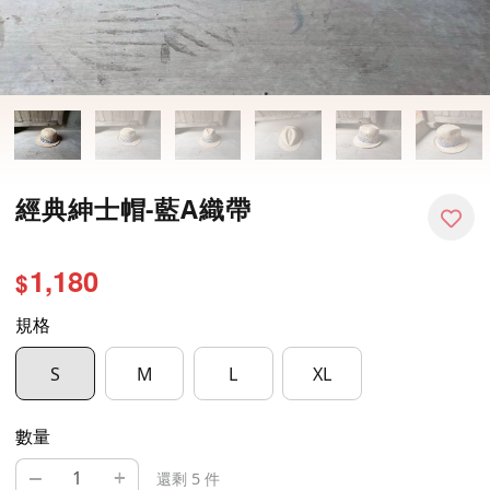
經典紳士帽-藍A織帶
1,180
$
規格
S
M
L
XL
數量
–
+
還剩 5 件