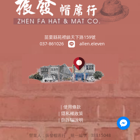
苗栗縣苑裡鎮天下路159號
037-861026
allen.eleven
｜
使用條款
｜
隱私權政策
｜
防詐騙說明
營業人：
振發帽蓆行
統一編號：
38815048