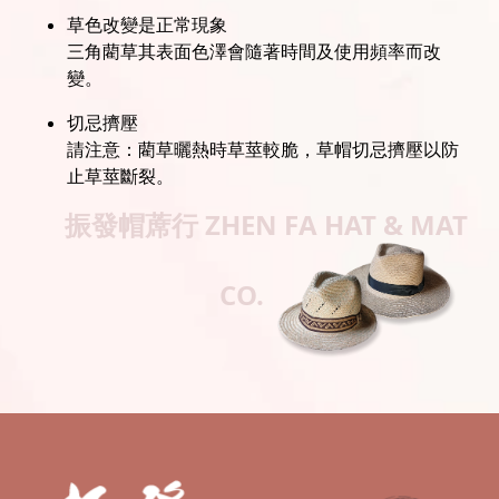
草色改變是正常現象
三角藺草其表面色澤會隨著時間及使用頻率而改
變。
切忌擠壓
請注意：藺草曬熱時草莖較脆，草帽切忌擠壓以防
止草莖斷裂。
振發帽蓆行
ZHEN FA HAT & MAT
CO.