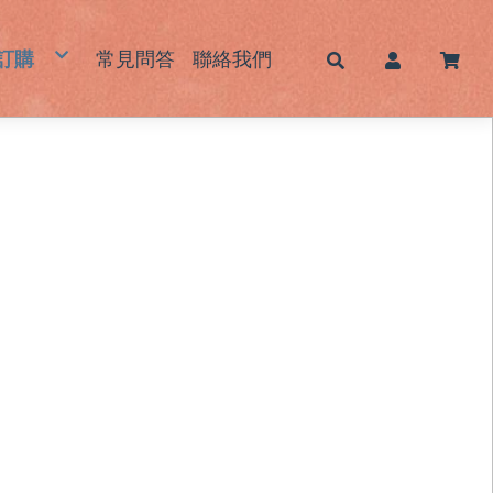
訂購
常見問答
聯絡我們
帽
蓆｜床墊｜枕頭墊
墊｜杯墊
鞋｜鞋墊
包｜提袋
品｜生活用品
霧感酷甜帽/新色系列
男士草帽
女士草帽
兒童草帽
大頭圍藺草帽