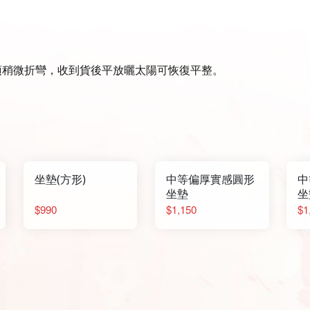
商會須稍微折彎，收到貨後平放曬太陽可恢復平整。
坐墊(方形)
中等偏厚實感圓形
中
坐墊
坐
$990
$1,150
$1