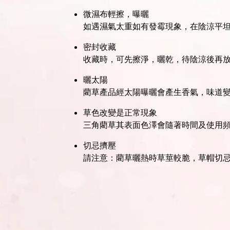
微濕布輕擦，曝曬
如遇濕氣太重如有發霉現象，在陰涼平
密封收藏
收藏時，可先擦淨，曬乾，待陰涼後再
曬太陽
藺草產品經太陽曝曬會產生香氣，味道
草色改變是正常現象
三角藺草其表面色澤會隨著時間及使用
切忌擠壓
請注意：藺草曬熱時草莖較脆，草帽切