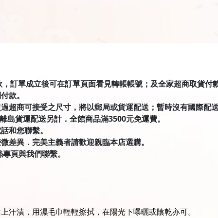
匯款，訂單成立後可在訂單頁面看見轉帳帳號；及全家超商取貨付款有才積
到付款。
超過超商可接受之尺寸，將以郵局或貨運配送；暫時沒有國際配
．離島貨運配送另計．全館商品滿3500元免運費。
電話和您聯繫。
些微差異．完美主義者請歡迎親臨本店選購。
絲專頁與我們聯繫。
沾上汗漬，用濕毛巾輕輕擦拭，在陽光下曝曬或陰乾亦可。