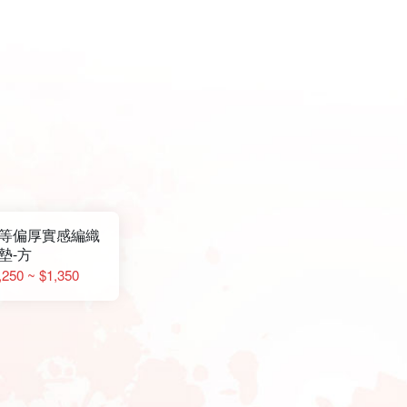
等偏厚實感編織
墊-方
,250 ~ $1,350