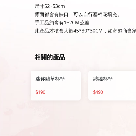
尺寸52~53cm
背面都會有缺口，可以自行塞棉花填充。
手工品約會有1~2CM公差
此產品才積會大於45*30*30CM，如寄超
相關的產品
迷你藺草杯墊
纏繞杯墊
$190
$490