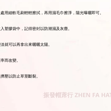
坦處用細軟毛刷輕輕擦拭，再用濕毛巾擦淨，陽光曝曬即可。
放入塑膠袋中，記得密封以防潮濕及灰塵。
變淡就可以再拿出來曬曬太陽。
頻率而改變。
忌擠壓以防止草莖斷裂。
振發帽蓆行
ZHEN FA HA