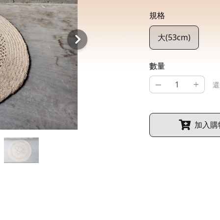
規格
大(53cm)
數量
–
+
還
加入購