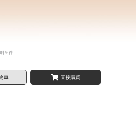
剩 9 件
物車
直接購買