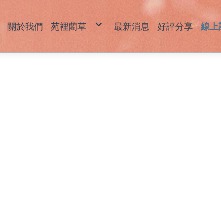
關於我們
苑裡藺草
最新消息
好評分享
線上
藺草產品說明
草
草
坐
拖
包
飾