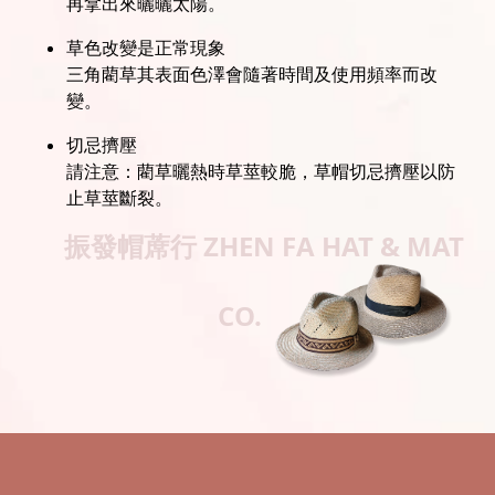
再拿出來曬曬太陽。
草色改變是正常現象
三角藺草其表面色澤會隨著時間及使用頻率而改
變。
切忌擠壓
請注意：藺草曬熱時草莖較脆，草帽切忌擠壓以防
止草莖斷裂。
振發帽蓆行
ZHEN FA HAT & MAT
CO.