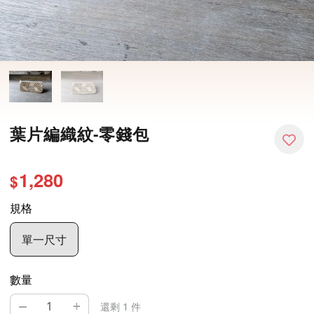
葉片編織紋-零錢包
1,280
$
規格
單一尺寸
數量
–
+
還剩 1 件