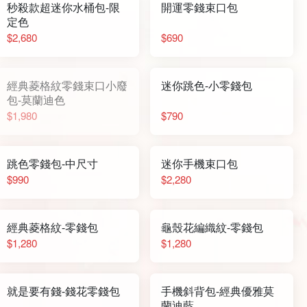
秒殺款超迷你水桶包-限
開運零錢束口包
定色
$2,680
$690
經典菱格紋零錢束口小廢
迷你跳色-小零錢包
包-莫蘭迪色
$1,980
$790
跳色零錢包-中尺寸
迷你手機束口包
$990
$2,280
經典菱格紋-零錢包
龜殼花編織紋-零錢包
$1,280
$1,280
就是要有錢-錢花零錢包
手機斜背包-經典優雅莫
蘭迪藍