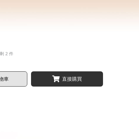
剩 2 件
物車
直接購買