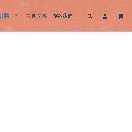
訂購
常見問答
聯絡我們
帽
蓆｜床墊｜枕頭墊
墊｜杯墊
鞋｜鞋墊
包｜提袋
品｜生活用品
霧感酷甜帽/新色系列
男士草帽
女士草帽
兒童草帽
大頭圍藺草帽