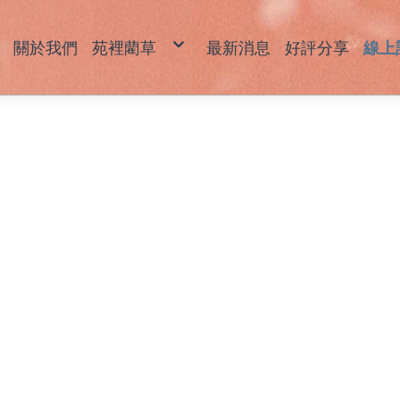
關於我們
苑裡藺草
最新消息
好評分享
線上
藺草產品說明
草
草
坐
拖
包
飾