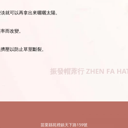
變淡就可以再拿出來曬曬太陽。
頻率而改變。
忌擠壓以防止草莖斷裂。
振發帽蓆行
ZHEN FA HA
苗栗縣苑裡鎮天下路159號