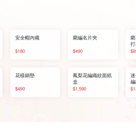
安全帽內襯
藺編名片夾
藺
打
$180
$490
$8
花樣鍋墊
鳳梨花編織紋面紙
迷
盒
編
$490
$1,590
$1