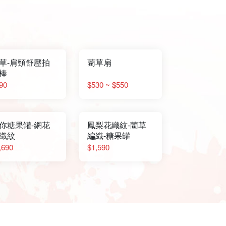
草-肩頸舒壓拍
藺草扇
棒
90
$530 ~ $550
你糖果罐-網花
鳳梨花織紋-藺草
織紋
編織-糖果罐
,690
$1,590