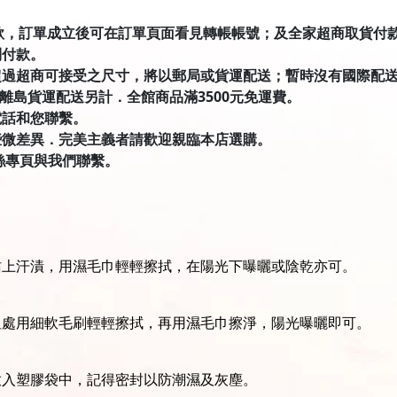
匯款，訂單成立後可在訂單頁面看見轉帳帳號；及全家超商取貨付款有才積
到付款。
超過超商可接受之尺寸，將以郵局或貨運配送；暫時沒有國際配
．離島貨運配送另計．全館商品滿3500元免運費。
電話和您聯繫。
些微差異．完美主義者請歡迎親臨本店選購。
絲專頁與我們聯繫。
沾上汗漬，用濕毛巾輕輕擦拭，在陽光下曝曬或陰乾亦可。
坦處用細軟毛刷輕輕擦拭，再用濕毛巾擦淨，陽光曝曬即可。
放入塑膠袋中，記得密封以防潮濕及灰塵。