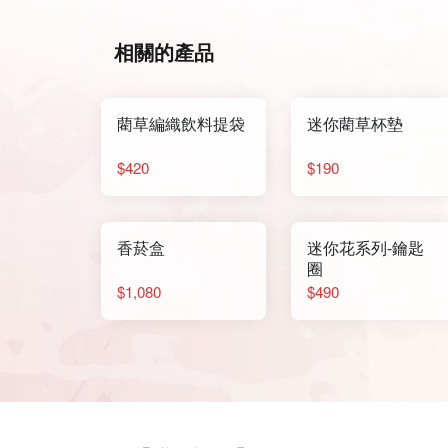
相關的產品
藺草編織飲料提袋
迷你藺草杯墊
$420
$190
香菸盒
迷你花系列-鑰匙
圈
$1,080
$490