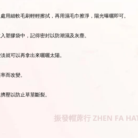
坦處用細軟毛刷輕輕擦拭，再用濕毛巾擦淨，陽光曝曬即可。
放入塑膠袋中，記得密封以防潮濕及灰塵。
變淡就可以再拿出來曬曬太陽。
頻率而改變。
忌擠壓以防止草莖斷裂。
振發帽蓆行
ZHEN FA HA