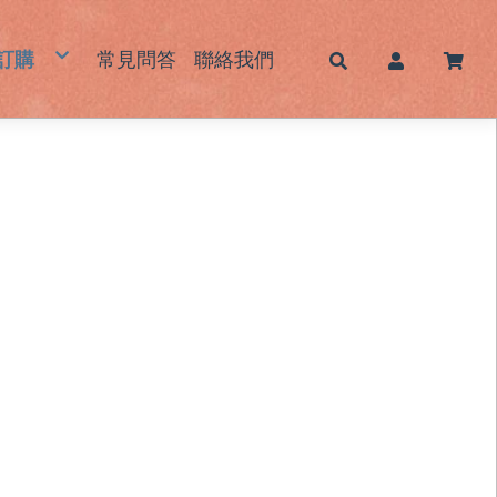
訂購
常見問答
聯絡我們
帽
蓆｜床墊｜枕頭墊
墊｜杯墊
鞋｜鞋墊
包｜提袋
品｜生活用品
霧感酷甜帽/新色系列
男士草帽
女士草帽
兒童草帽
大頭圍藺草帽