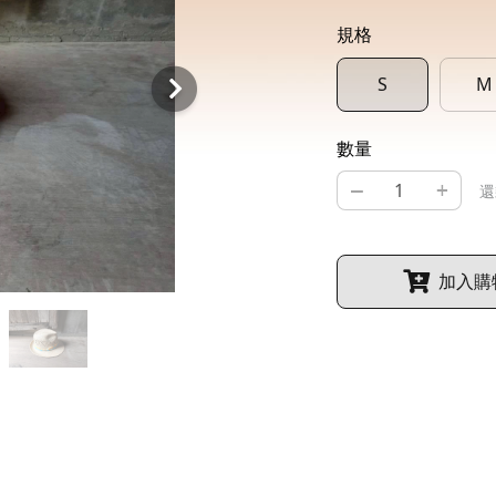
規格
S
M
數量
–
+
還
加入購