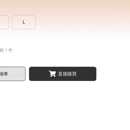
L
剩 1 件
物車
直接購買