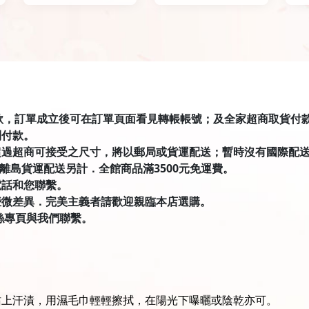
匯款，訂單成立後可在訂單頁面看見轉帳帳號；及全家超商取貨付款有才積
到付款。
超過超商可接受之尺寸，將以郵局或貨運配送；暫時沒有國際配
．離島貨運配送另計．全館商品滿3500元免運費。
電話和您聯繫。
些微差異．完美主義者請歡迎親臨本店選購。
絲專頁與我們聯繫。
沾上汗漬，用濕毛巾輕輕擦拭，在陽光下曝曬或陰乾亦可。