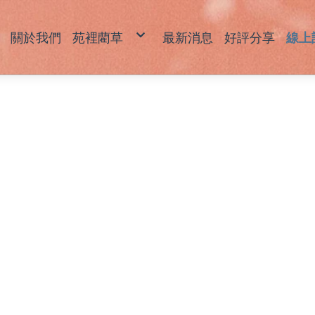
關於我們
苑裡藺草
最新消息
好評分享
線上
藺草產品說明
草
草
坐
拖
包
飾