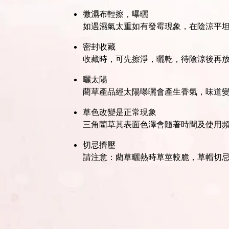
微濕布輕擦，曝曬
如遇濕氣太重如有發霉現象，在陰涼平
密封收藏
收藏時，可先擦淨，曬乾，待陰涼後再
曬太陽
藺草產品經太陽曝曬會產生香氣，味道
草色改變是正常現象
三角藺草其表面色澤會隨著時間及使用
切忌擠壓
請注意：藺草曬熱時草莖較脆，草帽切