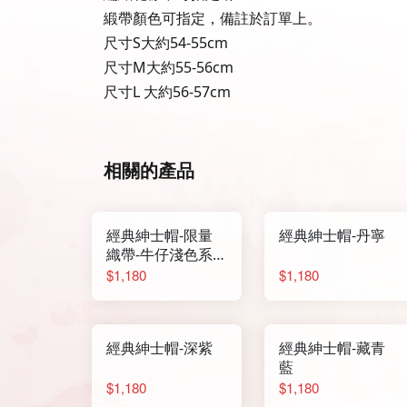
緞帶顏色可指定，備註於訂單上。
尺寸S大約54-55cm
尺寸M大約55-56cm
尺寸L 大約56-57cm
相關的產品
經典紳士帽-限量
經典紳士帽-丹寧
織帶-牛仔淺色系
提花
$1,180
$1,180
經典紳士帽-深紫
經典紳士帽-藏青
藍
$1,180
$1,180