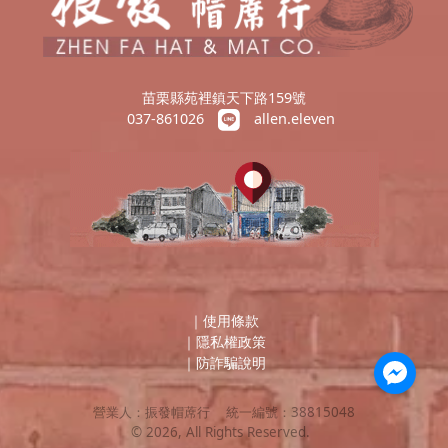
苗栗縣苑裡鎮天下路159號
037-861026
allen.eleven
｜
使用條款
｜
隱私權政策
｜
防詐騙說明
營業人：
振發帽蓆行
統一編號：
38815048
©
2026
, All Rights Reserved.