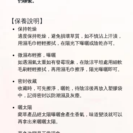
們聯繫。
【保養說明】
保持乾燥
適度保持乾燥，避免損壞草質，如不慎沾上汗漬，
用濕毛巾輕輕擦拭，在陽光下曝曬或陰乾亦可。
微濕布輕擦，曝曬
如遇濕氣太重如有發霉現象，在陰涼平坦處用細軟
毛刷輕輕擦拭，再用濕毛巾擦淨，陽光曝曬即可。
密封收藏
收藏時，可先擦淨，曬乾，待陰涼後再放入塑膠袋
中，記得密封以防潮濕及灰塵。
曬太陽
藺草產品經太陽曝曬會產生香氣，味道變淡就可以
再拿出來曬曬太陽。