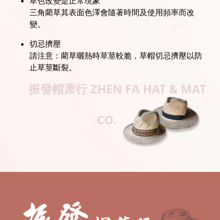
草色改變是正常現象
三角藺草其表面色澤會隨著時間及使用頻率而改
變。
切忌擠壓
請注意：藺草曬熱時草莖較脆，草帽切忌擠壓以防
止草莖斷裂。
振發帽蓆行
ZHEN FA HAT & MAT
CO.