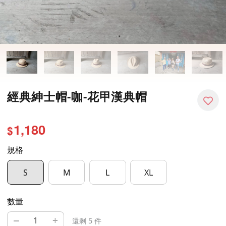
經典紳士帽-咖-花甲漢典帽
1,180
$
規格
S
M
L
XL
數量
–
+
還剩 5 件