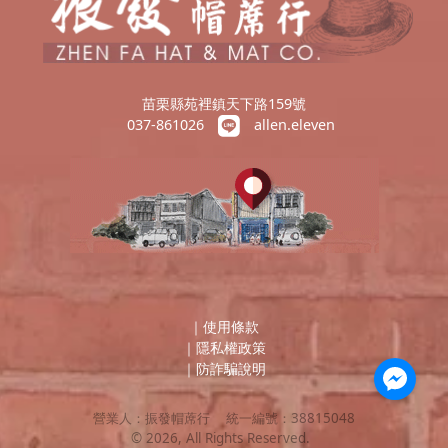
苗栗縣苑裡鎮天下路159號
037-861026
allen.eleven
｜
使用條款
｜
隱私權政策
｜
防詐騙說明
營業人：
振發帽蓆行
統一編號：
38815048
©
2026
, All Rights Reserved.