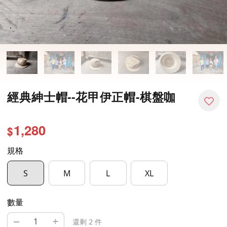
經典紳士帽--花甲伊正帽-棋盤咖
1,280
$
規格
S
M
L
XL
數量
–
+
還剩 2 件