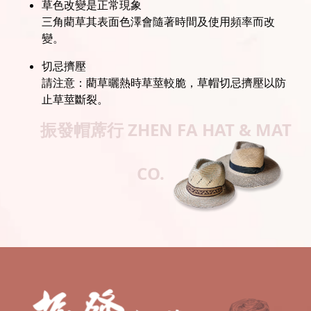
草色改變是正常現象
三角藺草其表面色澤會隨著時間及使用頻率而改
變。
切忌擠壓
請注意：藺草曬熱時草莖較脆，草帽切忌擠壓以防
止草莖斷裂。
振發帽蓆行
ZHEN FA HAT & MAT
CO.