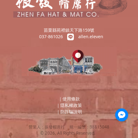
苗栗縣苑裡鎮天下路159號
037-861026
allen.eleven
｜
使用條款
｜
隱私權政策
｜
防詐騙說明
營業人：
振發帽蓆行
統一編號：
38815048
©
2026
, All Rights Reserved.