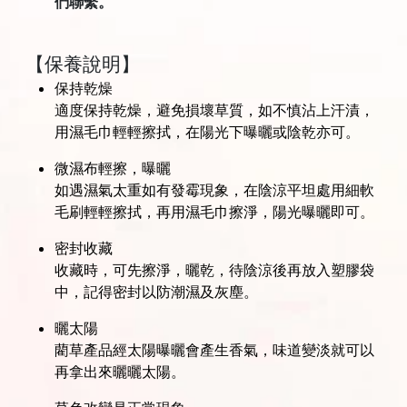
們聯繫。
【保養說明】
保持乾燥
適度保持乾燥，避免損壞草質，如不慎沾上汗漬，
用濕毛巾輕輕擦拭，在陽光下曝曬或陰乾亦可。
微濕布輕擦，曝曬
如遇濕氣太重如有發霉現象，在陰涼平坦處用細軟
毛刷輕輕擦拭，再用濕毛巾擦淨，陽光曝曬即可。
密封收藏
收藏時，可先擦淨，曬乾，待陰涼後再放入塑膠袋
中，記得密封以防潮濕及灰塵。
曬太陽
藺草產品經太陽曝曬會產生香氣，味道變淡就可以
再拿出來曬曬太陽。