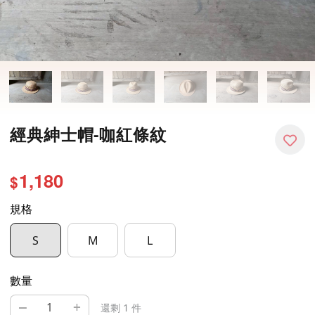
經典紳士帽-咖紅條紋
1,180
$
規格
S
M
L
數量
–
+
還剩 1 件