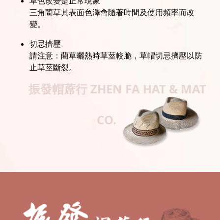
草色改變是正常現象
三角藺草其表面色澤會隨著時間及使用頻率而改
變。
切忌擠壓
請注意：藺草曬熱時草莖較脆，草帽切忌擠壓以防
止草莖斷裂。
振發帽蓆行
ZHEN FA HAT & MAT
CO.