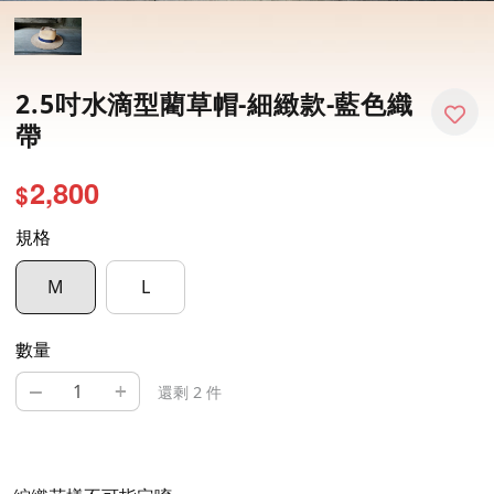
2.5吋水滴型藺草帽-細緻款-藍色織
帶
2,800
$
規格
M
L
數量
–
+
還剩 2 件