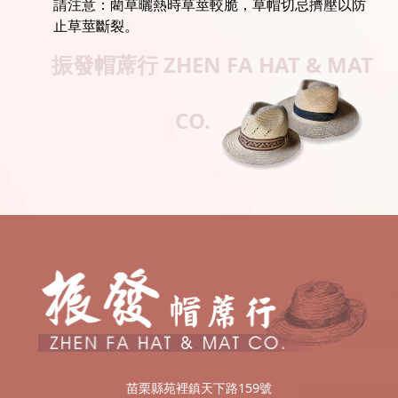
請注意：藺草曬熱時草莖較脆，草帽切忌擠壓以防
止草莖斷裂。
振發帽蓆行
ZHEN FA HAT & MAT
CO.
苗栗縣苑裡鎮天下路159號