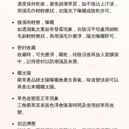
適度保持乾燥，避免損壞草質，如不慎沾上汗漬，
用濕毛巾輕輕擦拭，在陽光下曝曬或陰乾亦可。
微濕布輕擦，曝曬
如遇濕氣太重如有發霉現象，在陰涼平坦處用細軟
毛刷輕輕擦拭，再用濕毛巾擦淨，陽光曝曬即可。
密封收藏
收藏時，可先擦淨，曬乾，待陰涼後再放入塑膠袋
中，記得密封以防潮濕及灰塵。
曬太陽
藺草產品經太陽曝曬會產生香氣，味道變淡就可以
再拿出來曬曬太陽。
草色改變是正常現象
三角藺草其表面色澤會隨著時間及使用頻率而改
變。
切忌擠壓