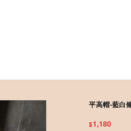
平高帽-藍白
1,180
$