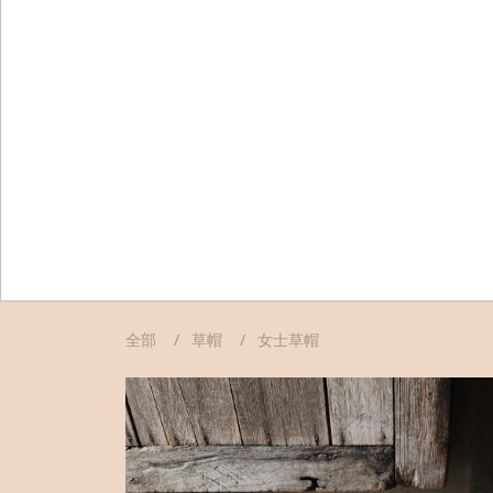
全部
草帽
女士草帽