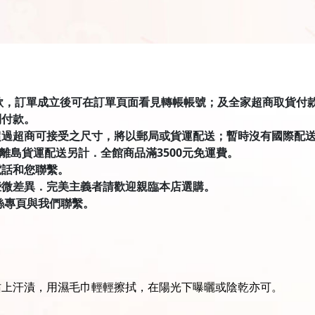
匯款，訂單成立後可在訂單頁面看見轉帳帳號；及全家超商取貨付款有才積
到付款。
超過超商可接受之尺寸，將以郵局或貨運配送；暫時沒有國際配
．離島貨運配送另計．全館商品滿3500元免運費。
電話和您聯繫。
些微差異．完美主義者請歡迎親臨本店選購。
絲專頁與我們聯繫。
沾上汗漬，用濕毛巾輕輕擦拭，在陽光下曝曬或陰乾亦可。