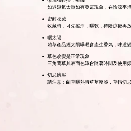
如遇濕氣太重如有發霉現象，在陰涼平
密封收藏
收藏時，可先擦淨，曬乾，待陰涼後再
曬太陽
藺草產品經太陽曝曬會產生香氣，味道
草色改變是正常現象
三角藺草其表面色澤會隨著時間及使用
切忌擠壓
請注意：藺草曬熱時草莖較脆，草帽切