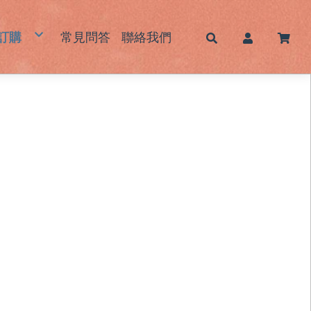
訂購
常見問答
聯絡我們
帽
蓆｜床墊｜枕頭墊
墊｜杯墊
鞋｜鞋墊
包｜提袋
品｜生活用品
霧感酷甜帽/新色系列
男士草帽
女士草帽
兒童草帽
大頭圍藺草帽