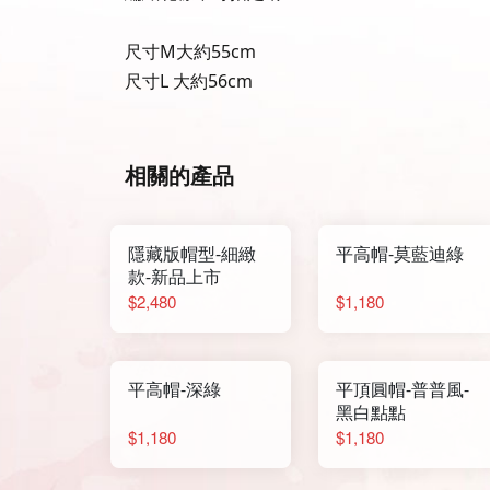
尺寸M大約55cm
尺寸L 大約56cm
相關的產品
隱藏版帽型-細緻
平高帽-莫藍迪綠
款-新品上市
$2,480
$1,180
平高帽-深綠
平頂圓帽-普普風-
黑白點點
$1,180
$1,180