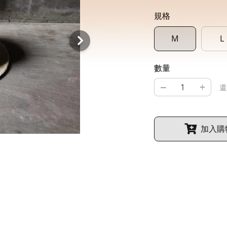
規格
M
L
數量
–
+
還
加入購