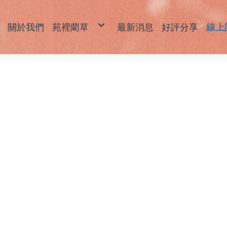
關於我們
苑裡藺草
最新消息
好評分享
線上
藺草產品說明
草
草
坐
拖
包
飾