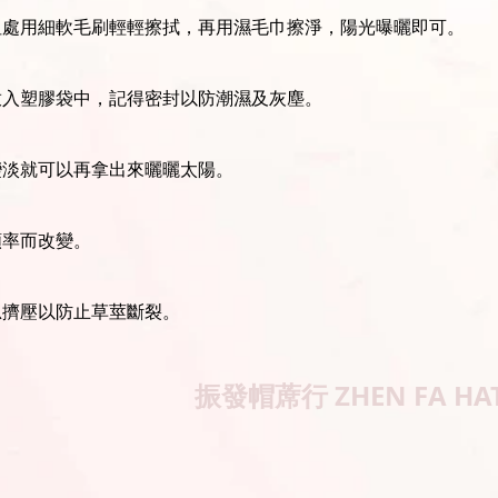
坦處用細軟毛刷輕輕擦拭，再用濕毛巾擦淨，陽光曝曬即可。
放入塑膠袋中，記得密封以防潮濕及灰塵。
變淡就可以再拿出來曬曬太陽。
頻率而改變。
忌擠壓以防止草莖斷裂。
振發帽蓆行
ZHEN FA HA