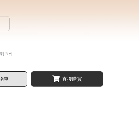
剩 5 件
物車
直接購買