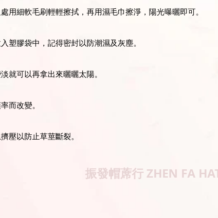
坦處用細軟毛刷輕輕擦拭，再用濕毛巾擦淨，陽光曝曬即可。
放入塑膠袋中，記得密封以防潮濕及灰塵。
變淡就可以再拿出來曬曬太陽。
頻率而改變。
忌擠壓以防止草莖斷裂。
振發帽蓆行
ZHEN FA HA