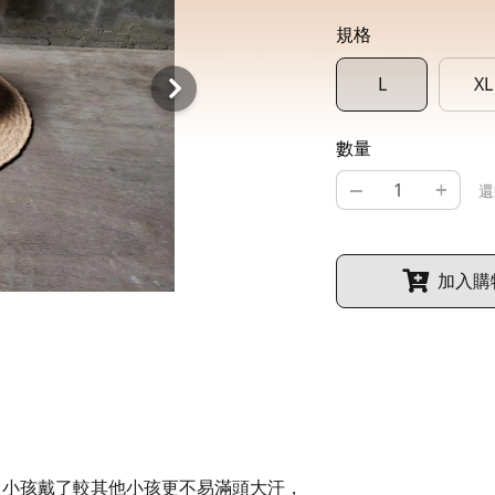
規格
L
XL
數量
–
+
還
加入購
，小孩戴了較其他小孩更不易滿頭大汗，