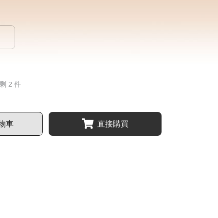
剩 2 件
物車
直接購買