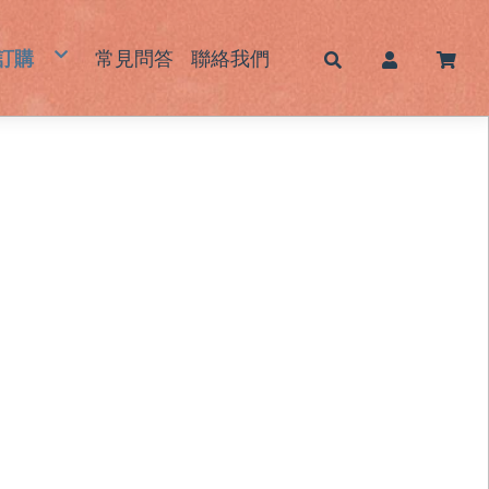
訂購
常見問答
聯絡我們
帽
蓆｜床墊｜枕頭墊
墊｜杯墊
鞋｜鞋墊
包｜提袋
品｜生活用品
霧感酷甜帽/新色系列
男士草帽
女士草帽
兒童草帽
大頭圍藺草帽