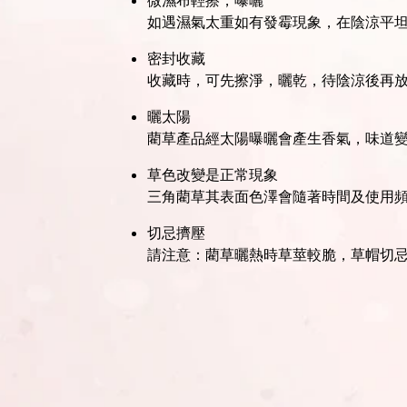
如遇濕氣太重如有發霉現象，在陰涼平
密封收藏
收藏時，可先擦淨，曬乾，待陰涼後再
曬太陽
藺草產品經太陽曝曬會產生香氣，味道
草色改變是正常現象
三角藺草其表面色澤會隨著時間及使用
切忌擠壓
請注意：藺草曬熱時草莖較脆，草帽切