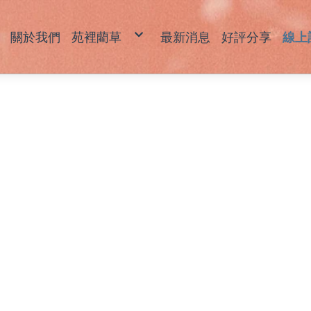
關於我們
苑裡藺草
最新消息
好評分享
線上
藺草產品說明
草
草
坐
拖
包
飾