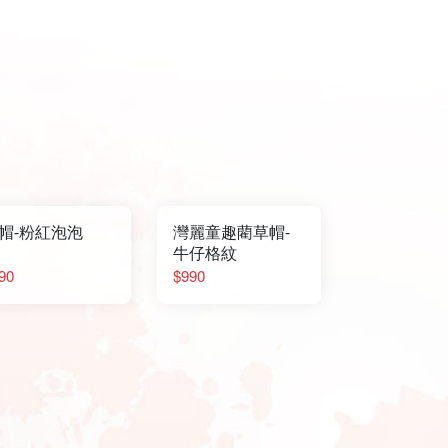
帽-粉紅泡泡
灣麗童趣藺草帽-
牛仔格紋
90
$990