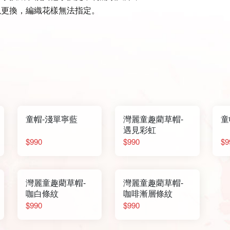
以更換，編織花樣無法指定。
童帽-淺單寧藍
灣麗童趣藺草帽-
童
遇見彩虹
$990
$990
$9
灣麗童趣藺草帽-
灣麗童趣藺草帽-
咖白條紋
咖啡漸層條紋
$990
$990