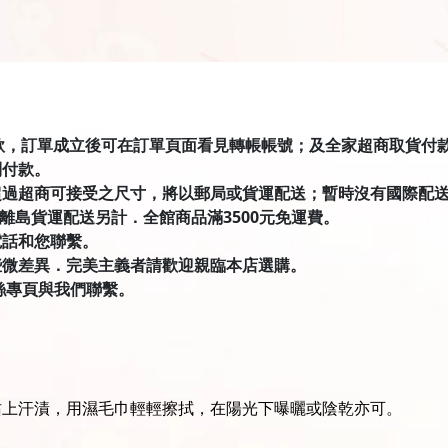
匯款，訂單成立後可在訂單頁面看見轉帳帳號；及全家超商取貨付款有才積
到付款。
超過超商可接受之尺寸，將以郵局或貨運配送；暫時沒有國際配
．離島貨運配送另計．全館商品滿3500元免運費。
電話和您聯繫。
些微差異．完美主義者請歡迎親臨本店選購。
絲專頁與我們聯繫。
沾上汗漬，用濕毛巾輕輕擦拭，在陽光下曝曬或陰乾亦可。