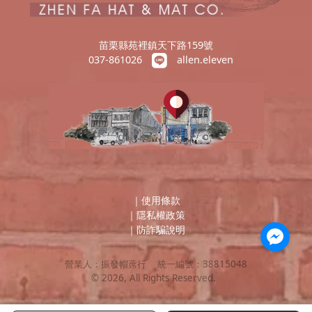
苗栗縣苑裡鎮天下路159號
037-861026
allen.eleven
｜
使用條款
｜
隱私權政策
｜
防詐騙說明
營業人：
振發帽蓆行
統一編號：
38815048
©
2026
, All Rights Reserved.