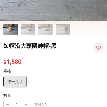
短帽沿大頭圍帥帽-黑
1,580
$
規格
單一尺寸
數量
–
+
還剩 2 件