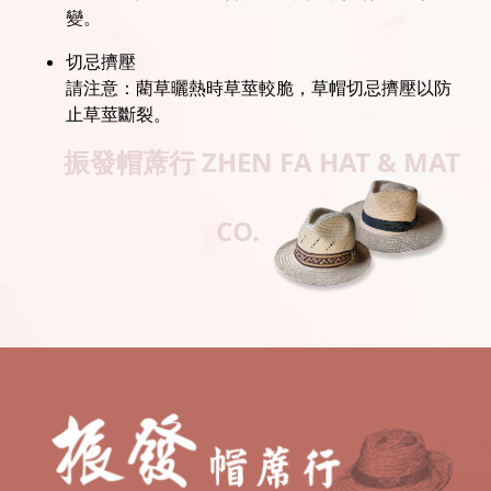
變。
切忌擠壓
請注意：藺草曬熱時草莖較脆，草帽切忌擠壓以防
止草莖斷裂。
振發帽蓆行
ZHEN FA HAT & MAT
CO.