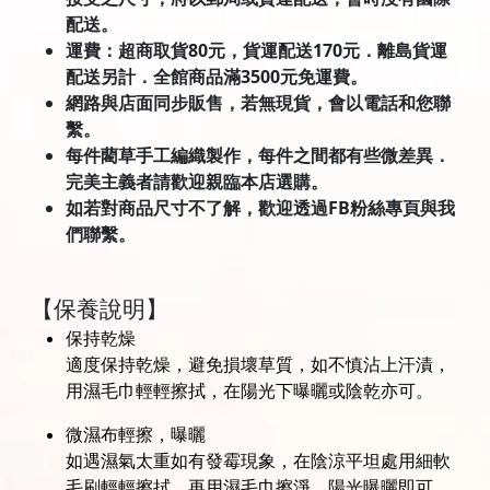
配送。
運費：超商取貨80元，貨運配送170元．離島貨運
配送另計．全館商品滿3500元免運費。
網路與店面同步販售，若無現貨，會以電話和您聯
繫。
每件藺草手工編織製作，每件之間都有些微差異．
完美主義者請歡迎親臨本店選購。
如若對商品尺寸不了解，歡迎透過FB粉絲專頁與我
們聯繫。
【保養說明】
保持乾燥
適度保持乾燥，避免損壞草質，如不慎沾上汗漬，
用濕毛巾輕輕擦拭，在陽光下曝曬或陰乾亦可。
微濕布輕擦，曝曬
如遇濕氣太重如有發霉現象，在陰涼平坦處用細軟
毛刷輕輕擦拭，再用濕毛巾擦淨，陽光曝曬即可。