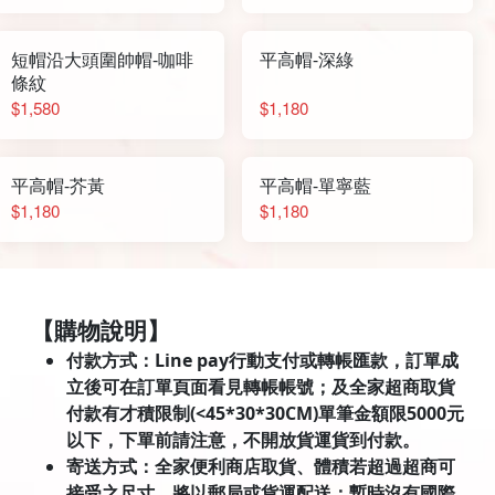
短帽沿大頭圍帥帽-咖啡
平高帽-深綠
條紋
$1,580
$1,180
平高帽-芥黃
平高帽-單寧藍
$1,180
$1,180
【購物說明】
付款方式：Line pay行動支付或轉帳匯款，訂單成
立後可在訂單頁面看見轉帳帳號；及全家超商取貨
付款有才積限制(<45*30*30CM)單筆金額限5000元
以下，下單前請注意，不開放貨運貨到付款。
寄送方式：全家便利商店取貨、體積若超過超商可
接受之尺寸，將以郵局或貨運配送；暫時沒有國際