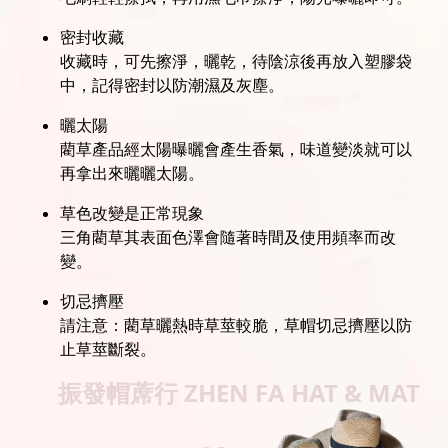
密封收藏
收藏時，可先擦淨，曬乾，待陰涼後再放入塑膠袋
中，記得密封以防潮濕及灰塵。
曬太陽
藺草產品經太陽曝曬會產生香氣，味道變淡就可以
再拿出來曬曬太陽。
草色改變是正常現象
三角藺草其表面色澤會隨著時間及使用頻率而改
變。
切忌擠壓
請注意：藺草曬熱時草莖較脆，草帽切忌擠壓以防
止草莖斷裂。
振發帽蓆行
ZHEN FA HAT & MAT