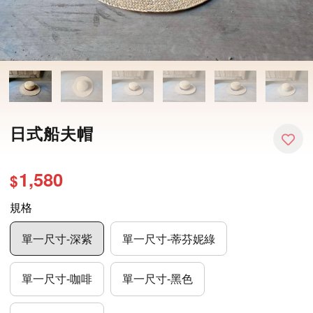
日式船夫帽
1,580
$
規格
單一尺寸-深紫
單一尺寸-蒂芬妮綠
單一尺寸-咖啡
單一尺寸-黑色