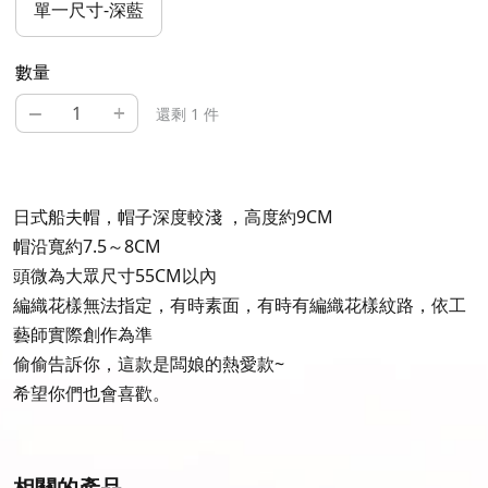
單一尺寸-深藍
數量
–
+
還剩 1 件
日式船夫帽，帽子深度較淺 ，高度約9CM
帽沿寬約7.5～8CM
頭微為大眾尺寸55CM以內
編織花樣無法指定，有時素面，有時有編織花樣紋路，依工
藝師實際創作為準
偷偷告訴你，這款是闆娘的熱愛款~
希望你們也會喜歡。
相關的產品