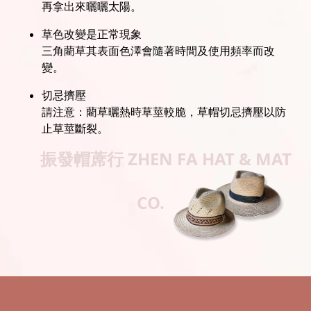
再拿出來曬曬太陽。
草色改變是正常現象
三角藺草其表面色澤會隨著時間及使用頻率而改
變。
切忌擠壓
請注意：藺草曬熱時草莖較脆，草帽切忌擠壓以防
止草莖斷裂。
振發帽蓆行
ZHEN FA HAT & MAT
CO.