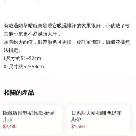
有戴過藺草帽就會發現它吸濕排汗的效果很好，小孩戴了較
其他小孩更不易滿頭大汗，
頭圍約大約值，緞帶顏色可更換，於訂單備註，編織花樣無
法指定。
L尺寸約51~52cm
XL尺寸約52~53cm
相關的產品
隱藏版帽型-細緻款-新品
日系船夫帽-咖啡色緹花
上市
織帶
$2,480
$1,580