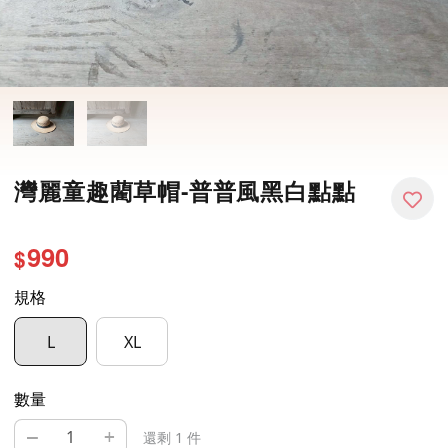
灣麗童趣藺草帽-普普風黑白點點
990
$
規格
L
XL
數量
–
+
還剩 1 件