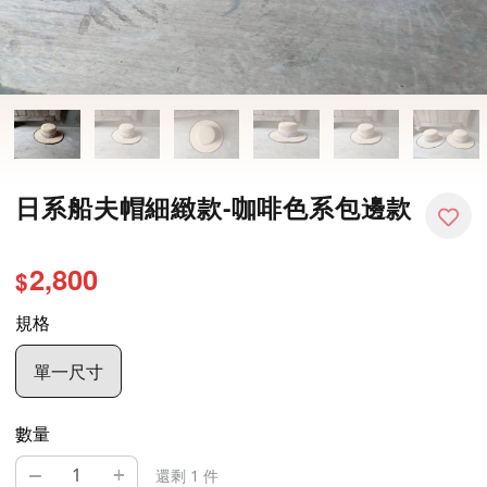
日系船夫帽細緻款-咖啡色系包邊款
2,800
$
規格
單一尺寸
數量
–
+
還剩 1 件