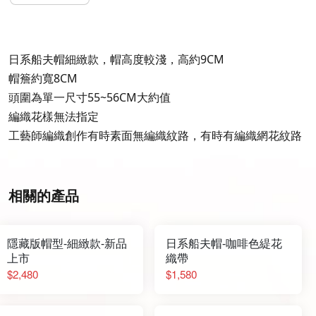
日系船夫帽細緻款，帽高度較淺，高約9CM
帽簷約寬8CM
頭圍為單一尺寸55~56CM大約值
編織花樣無法指定
工藝師編織創作有時素面無編織紋路，有時有編織網花紋路
相關的產品
隱藏版帽型-細緻款-新品
日系船夫帽-咖啡色緹花
上市
織帶
$2,480
$1,580