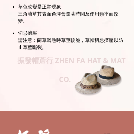
草色改變是正常現象
三角藺草其表面色澤會隨著時間及使用頻率而改
變。
切忌擠壓
請注意：藺草曬熱時草莖較脆，草帽切忌擠壓以防
止草莖斷裂。
振發帽蓆行
ZHEN FA HAT & MAT
CO.