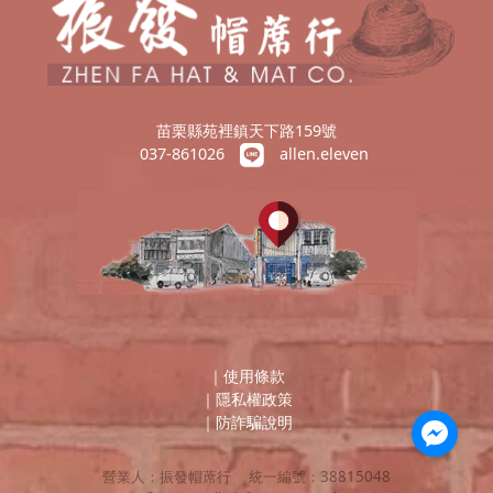
苗栗縣苑裡鎮天下路159號
037-861026
allen.eleven
｜
使用條款
｜
隱私權政策
｜
防詐騙說明
營業人：
振發帽蓆行
統一編號：
38815048