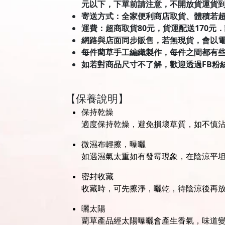
元以下，下單前請注意，不開放貨運貨
寄送方式：全家便利商店取貨、體積若
運費：超商取貨80元，貨運配送170元
網路與店面同步販售，若無現貨，會以
每件藺草手工編織製作，每件之間都有
如若對商品尺寸不了解，歡迎透過FB粉
【保養說明】
保持乾燥
適度保持乾燥，避免損壞草質，如不慎
微濕布輕擦，曝曬
如遇濕氣太重如有發霉現象，在陰涼平
密封收藏
收藏時，可先擦淨，曬乾，待陰涼後再
曬太陽
藺草產品經太陽曝曬會產生香氣，味道