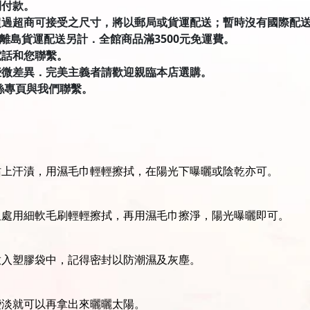
到付款。
超過超商可接受之尺寸，將以郵局或貨運配送；暫時沒有國際配
．離島貨運配送另計．全館商品滿3500元免運費。
電話和您聯繫。
些微差異．完美主義者請歡迎親臨本店選購。
絲專頁與我們聯繫。
沾上汗漬，用濕毛巾輕輕擦拭，在陽光下曝曬或陰乾亦可。
坦處用細軟毛刷輕輕擦拭，再用濕毛巾擦淨，陽光曝曬即可。
放入塑膠袋中，記得密封以防潮濕及灰塵。
變淡就可以再拿出來曬曬太陽。