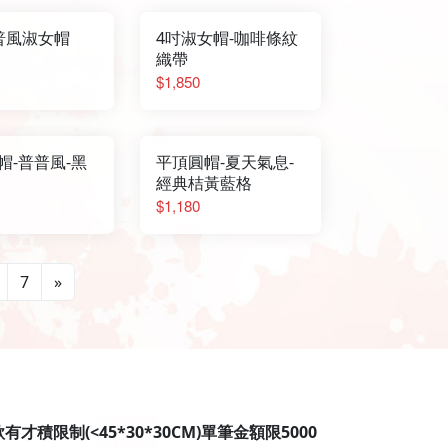
普風淑女帽
4吋淑女帽-咖啡條紋
織帶
$1,850
帽-普普風-黑
平頂圓帽-夏天氣息-
經典桔黃藍格
$1,180
7
»
限制(<45*30*30CM)單筆金額限5000