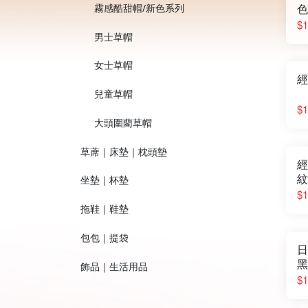
霧感酷甜帽/新色系列
色
$1
男士草帽
女士草帽
經
兒童草帽
$1
大頭圍藺草帽
草蓆｜床墊｜枕頭墊
經
紋
坐墊｜杯墊
$1
拖鞋｜鞋墊
包包｜提袋
日
黑
飾品｜生活用品
$1