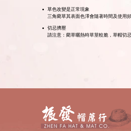
草色改變是正常現象
三角藺草其表面色澤會隨著時間及使用
切忌擠壓
請注意：藺草曬熱時草莖較脆，草帽切