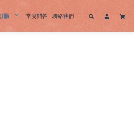
訂購
常見問答
聯絡我們
帽
蓆｜床墊｜枕頭墊
墊｜杯墊
鞋｜鞋墊
包｜提袋
品｜生活用品
霧感酷甜帽/新色系列
男士草帽
女士草帽
兒童草帽
大頭圍藺草帽