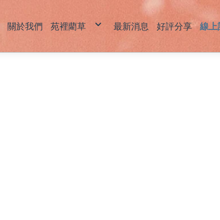
關於我們
苑裡藺草
最新消息
好評分享
線上
藺草產品說明
草
草
坐
拖
包
飾