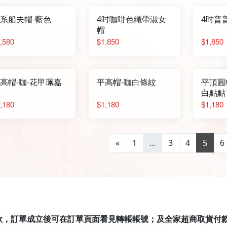
系船夫帽-藍色
4吋咖啡色織帶淑女
4吋普
帽
,580
$1,850
$1,850
高帽-咖-花甲珮嘉
平高帽-咖白條紋
平頂圓
白點點
,180
$1,180
$1,180
«
1
...
3
4
5
6
匯款，訂單成立後可在訂單頁面看見轉帳帳號；及全家超商取貨付款有才積