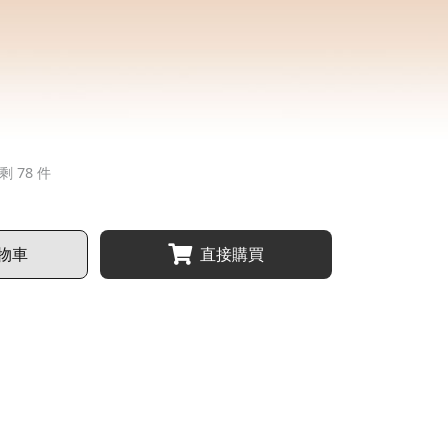
剩 78 件
物車
直接購買