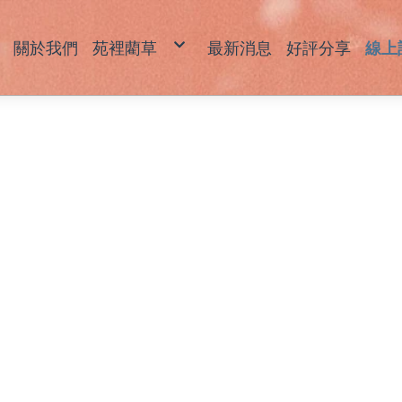
關於我們
苑裡藺草
最新消息
好評分享
線上
藺草產品說明
草
草
坐
拖
包
飾