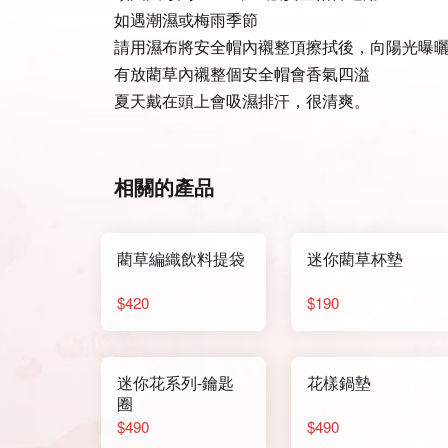
如遇潮濕或梅雨季節
請用濕布將安全帽內襯整頂擦拭後，向陽光曝
有放藺草內襯整個安全帽會香氣四溢
夏天戴在頭上會吸濕排汗，很清爽。
相關的產品
藺草編織飲料提袋
迷你藺草杯墊
$420
$190
迷你花系列-鑰匙
花樣鍋墊
圈
$490
$490