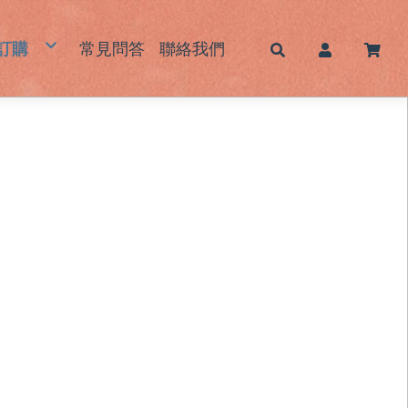
訂購
常見問答
聯絡我們
帽
蓆｜床墊｜枕頭墊
墊｜杯墊
鞋｜鞋墊
包｜提袋
品｜生活用品
霧感酷甜帽/新色系列
男士草帽
女士草帽
兒童草帽
大頭圍藺草帽