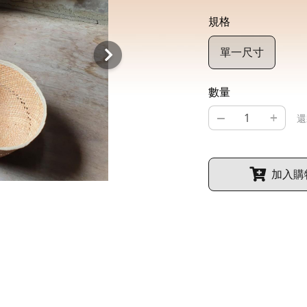
規格
單一尺寸
數量
–
+
還
加入購