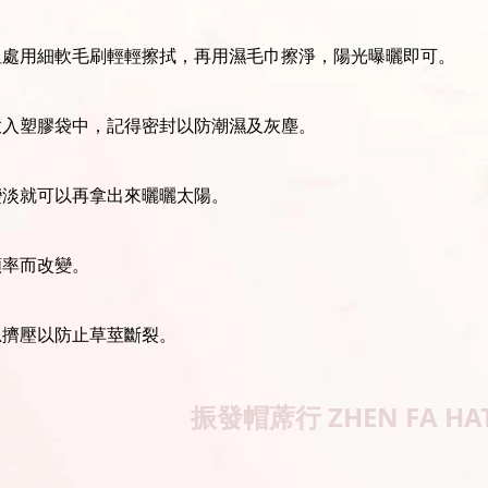
坦處用細軟毛刷輕輕擦拭，再用濕毛巾擦淨，陽光曝曬即可。
放入塑膠袋中，記得密封以防潮濕及灰塵。
變淡就可以再拿出來曬曬太陽。
頻率而改變。
忌擠壓以防止草莖斷裂。
振發帽蓆行
ZHEN FA HA