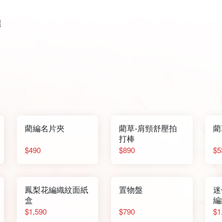
曬
藺編名片夾
藺草-肩頸舒壓拍
藺
打棒
$490
$890
$5
鳳梨花編織紋面紙
置物盤
迷
盒
編
$1,590
$790
$1