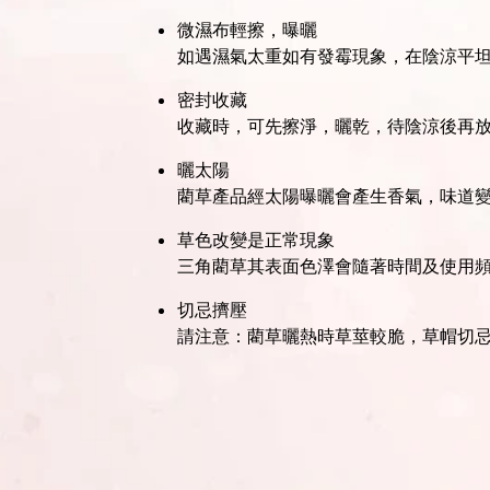
微濕布輕擦，曝曬
如遇濕氣太重如有發霉現象，在陰涼平
密封收藏
收藏時，可先擦淨，曬乾，待陰涼後再
曬太陽
藺草產品經太陽曝曬會產生香氣，味道
草色改變是正常現象
三角藺草其表面色澤會隨著時間及使用
切忌擠壓
請注意：藺草曬熱時草莖較脆，草帽切