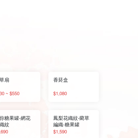
草扇
香菸盒
30 ~ $550
$1,080
你糖果罐-網花
鳳梨花織紋-藺草
織紋
編織-糖果罐
,690
$1,590