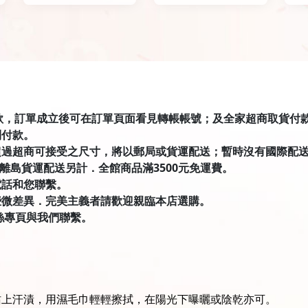
匯款，訂單成立後可在訂單頁面看見轉帳帳號；及全家超商取貨付款有才積
到付款。
超過超商可接受之尺寸，將以郵局或貨運配送；暫時沒有國際配
．離島貨運配送另計．全館商品滿3500元免運費。
電話和您聯繫。
些微差異．完美主義者請歡迎親臨本店選購。
絲專頁與我們聯繫。
沾上汗漬，用濕毛巾輕輕擦拭，在陽光下曝曬或陰乾亦可。