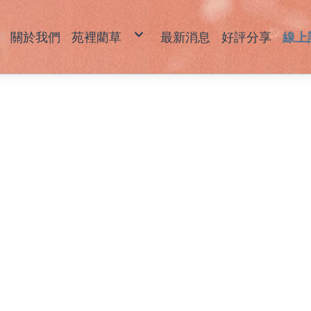
關於我們
苑裡藺草
最新消息
好評分享
線上
藺草產品說明
草
草
坐
拖
包
飾