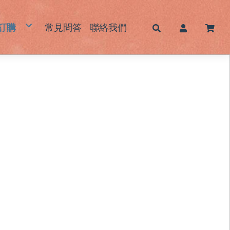
訂購
常見問答
聯絡我們
帽
蓆｜床墊｜枕頭墊
墊｜杯墊
鞋｜鞋墊
包｜提袋
品｜生活用品
霧感酷甜帽/新色系列
男士草帽
女士草帽
兒童草帽
大頭圍藺草帽