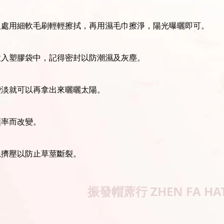
坦處用細軟毛刷輕輕擦拭，再用濕毛巾擦淨，陽光曝曬即可。
放入塑膠袋中，記得密封以防潮濕及灰塵。
變淡就可以再拿出來曬曬太陽。
頻率而改變。
忌擠壓以防止草莖斷裂。
振發帽蓆行
ZHEN FA HA