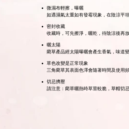
微濕布輕擦，曝曬
如遇濕氣太重如有發霉現象，在陰涼平
密封收藏
收藏時，可先擦淨，曬乾，待陰涼後再
曬太陽
藺草產品經太陽曝曬會產生香氣，味道
草色改變是正常現象
三角藺草其表面色澤會隨著時間及使用
切忌擠壓
請注意：藺草曬熱時草莖較脆，草帽切