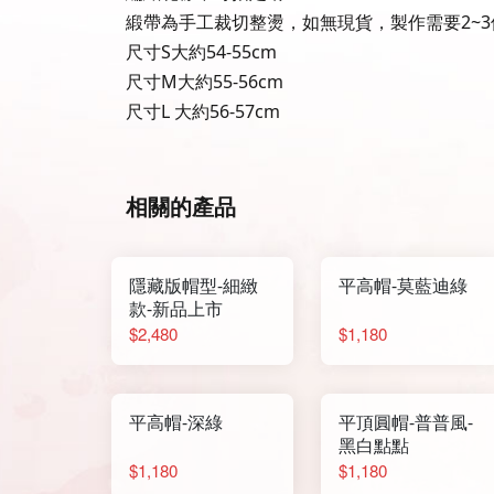
緞帶為手工裁切整燙，如無現貨，製作需要2~
尺寸S大約54-55cm
尺寸M大約55-56cm
尺寸L 大約56-57cm
相關的產品
隱藏版帽型-細緻
平高帽-莫藍迪綠
款-新品上市
$2,480
$1,180
平高帽-深綠
平頂圓帽-普普風-
黑白點點
$1,180
$1,180