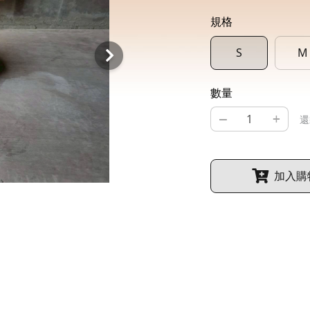
規格
S
M
數量
–
+
還
加入購