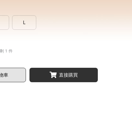
L
剩 1 件
物車
直接購買