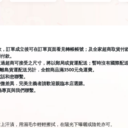
匯款，訂單成立後可在訂單頁面看見轉帳帳號；及全家超商取貨付款有才積
到付款。
超過超商可接受之尺寸，將以郵局或貨運配送；暫時沒有國際配
．離島貨運配送另計．全館商品滿3500元免運費。
電話和您聯繫。
些微差異．完美主義者請歡迎親臨本店選購。
絲專頁與我們聯繫。
沾上汗漬，用濕毛巾輕輕擦拭，在陽光下曝曬或陰乾亦可。