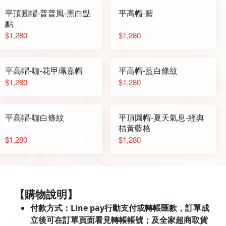
平頂圓帽-普普風-黑白點
平高帽-藍
點
$1,280
$1,280
平高帽-咖-花甲珮嘉帽
平高帽-藍白條紋
$1,280
$1,280
平高帽-咖白條紋
平頂圓帽-夏天氣息-經典
桔黃藍格
$1,280
$1,280
【購物說明】
付款方式：Line pay行動支付或轉帳匯款，訂單成
立後可在訂單頁面看見轉帳帳號；及全家超商取貨