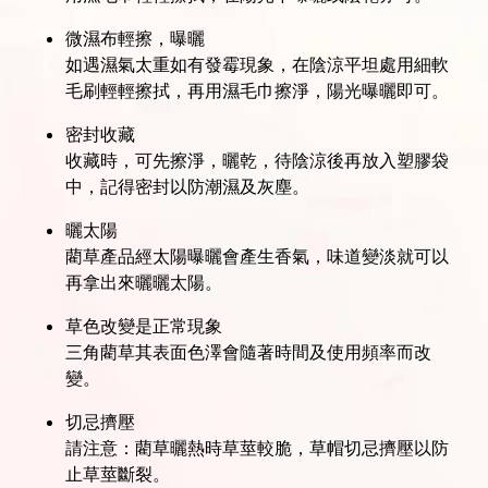
微濕布輕擦，曝曬
如遇濕氣太重如有發霉現象，在陰涼平坦處用細軟
毛刷輕輕擦拭，再用濕毛巾擦淨，陽光曝曬即可。
密封收藏
收藏時，可先擦淨，曬乾，待陰涼後再放入塑膠袋
中，記得密封以防潮濕及灰塵。
曬太陽
藺草產品經太陽曝曬會產生香氣，味道變淡就可以
再拿出來曬曬太陽。
草色改變是正常現象
三角藺草其表面色澤會隨著時間及使用頻率而改
變。
切忌擠壓
請注意：藺草曬熱時草莖較脆，草帽切忌擠壓以防
止草莖斷裂。