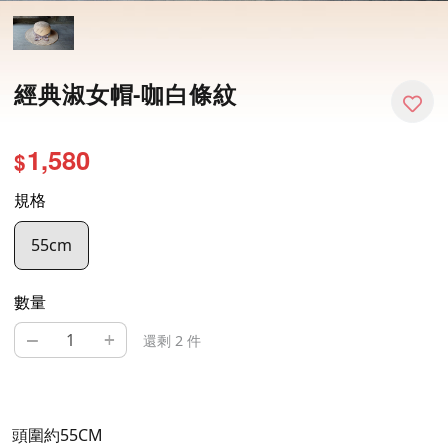
經典淑女帽-咖白條紋
1,580
$
規格
55cm
數量
–
+
還剩 2 件
頭圍約55CM