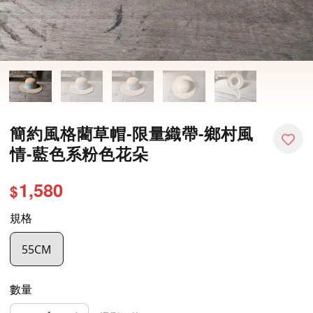
簡約風格藺草帽-限量織帶-鄉村風
情-藍色系粉色花朵
1,580
$
規格
55CM
數量