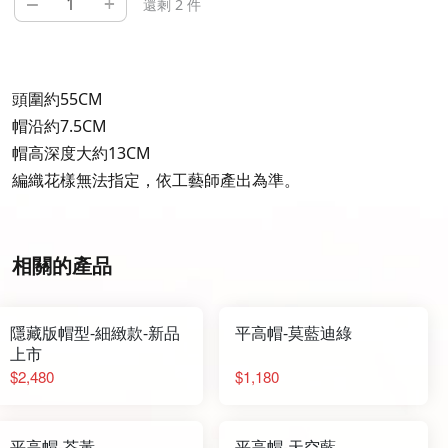
–
+
還剩 2 件
頭圍約55CM
帽沿約7.5CM
帽高深度大約13CM
編織花樣無法指定，依工藝師產出為準。
相關的產品
隱藏版帽型-細緻款-新品
平高帽-莫藍迪綠
上市
$2,480
$1,180
平高帽-芥黃
平高帽-天空藍