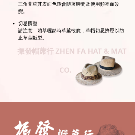
三角藺草其表面色澤會隨著時間及使用頻率而改
變。
切忌擠壓
請注意：藺草曬熱時草莖較脆，草帽切忌擠壓以防
止草莖斷裂。
振發帽蓆行
ZHEN FA HAT & MAT
CO.