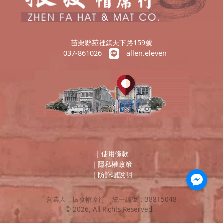
苗栗縣苑裡鎮天下路159號
037-861026
allen.eleven
｜
使用條款
｜
隱私權政策
｜
防詐騙說明
營業人：
振發帽蓆行
統一編號：
38815048
©
2026
, All Rights Reserved.