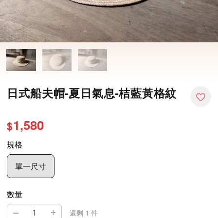
日式船夫帽-夏日氣息-桔藍黃格紋
1,580
$
規格
單一尺寸
數量
–
+
還剩 1 件