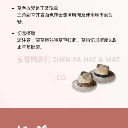
草色改變是正常現象
三角藺草其表面色澤會隨著時間及使用頻率而改
變。
切忌擠壓
請注意：藺草曬熱時草莖較脆，草帽切忌擠壓以防
止草莖斷裂。
振發帽蓆行
ZHEN FA HAT & MAT
CO.