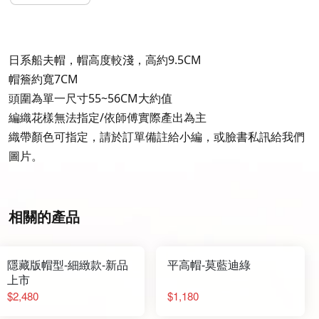
日系船夫帽，帽高度較淺，高約9.5CM
帽簷約寬7CM
頭圍為單一尺寸55~56CM大約值
編織花樣無法指定/依師傅實際產出為主
織帶顏色可指定，請於訂單備註給小編，或臉書私訊給我們
圖片。
相關的產品
隱藏版帽型-細緻款-新品
平高帽-莫藍迪綠
上市
$2,480
$1,180