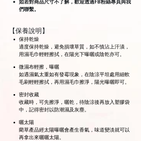
如若對商品尺寸不了解，歡迎透過FB粉絲專頁與我
們聯繫。
【保養說明】
保持乾燥
適度保持乾燥，避免損壞草質，如不慎沾上汗漬，
用濕毛巾輕輕擦拭，在陽光下曝曬或陰乾亦可。
微濕布輕擦，曝曬
如遇濕氣太重如有發霉現象，在陰涼平坦處用細軟
毛刷輕輕擦拭，再用濕毛巾擦淨，陽光曝曬即可。
密封收藏
收藏時，可先擦淨，曬乾，待陰涼後再放入塑膠袋
中，記得密封以防潮濕及灰塵。
曬太陽
藺草產品經太陽曝曬會產生香氣，味道變淡就可以
再拿出來曬曬太陽。