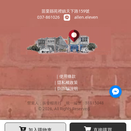
苗栗縣苑裡鎮天下路159號
037-861026
allen.eleven
｜
使用條款
｜
隱私權政策
｜
防詐騙說明
營業人：
振發帽蓆行
統一編號：
38815048
©
2026
, All Rights Reserved.
加入購物車
直接購買