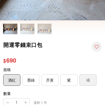
開運零錢束口包
690
$
規格
酒紅
墨綠
芥黃
紫
橘
數量
–
+
還剩 1 件