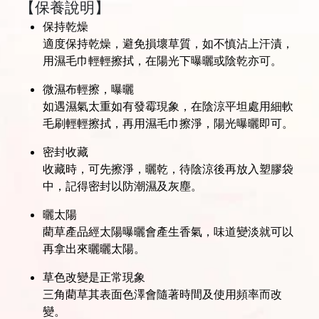
【保養說明】
保持乾燥
適度保持乾燥，避免損壞草質，如不慎沾上汗漬，
用濕毛巾輕輕擦拭，在陽光下曝曬或陰乾亦可。
微濕布輕擦，曝曬
如遇濕氣太重如有發霉現象，在陰涼平坦處用細軟
毛刷輕輕擦拭，再用濕毛巾擦淨，陽光曝曬即可。
密封收藏
收藏時，可先擦淨，曬乾，待陰涼後再放入塑膠袋
中，記得密封以防潮濕及灰塵。
曬太陽
藺草產品經太陽曝曬會產生香氣，味道變淡就可以
再拿出來曬曬太陽。
草色改變是正常現象
三角藺草其表面色澤會隨著時間及使用頻率而改
變。