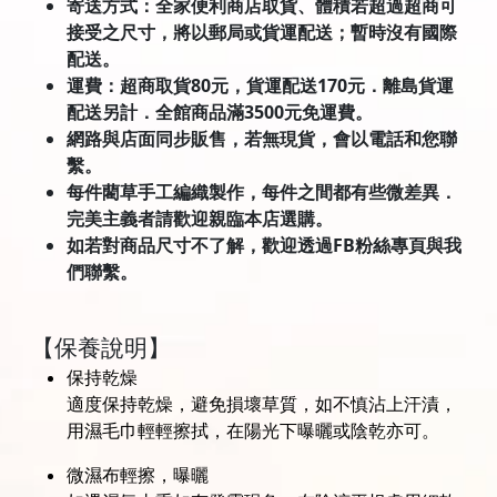
寄送方式：全家便利商店取貨、體積若超過超商可
接受之尺寸，將以郵局或貨運配送；暫時沒有國際
配送。
運費：超商取貨80元，貨運配送170元．離島貨運
配送另計．全館商品滿3500元免運費。
網路與店面同步販售，若無現貨，會以電話和您聯
繫。
每件藺草手工編織製作，每件之間都有些微差異．
完美主義者請歡迎親臨本店選購。
如若對商品尺寸不了解，歡迎透過FB粉絲專頁與我
們聯繫。
【保養說明】
保持乾燥
適度保持乾燥，避免損壞草質，如不慎沾上汗漬，
用濕毛巾輕輕擦拭，在陽光下曝曬或陰乾亦可。
微濕布輕擦，曝曬