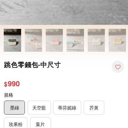
跳色零錢包-中尺寸
990
$
規格
墨綠
天空藍
蒂芬妮綠
芥黃
玫果粉
葉片