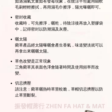
如遇濕氣太重如有發霉現象，在陰涼平坦處用細軟
毛刷輕輕擦拭，再用濕毛巾擦淨，陽光曝曬即可。
密封收藏
收藏時，可先擦淨，曬乾，待陰涼後再放入塑膠袋
中，記得密封以防潮濕及灰塵。
曬太陽
藺草產品經太陽曝曬會產生香氣，味道變淡就可以
再拿出來曬曬太陽。
草色改變是正常現象
三角藺草其表面色澤會隨著時間及使用頻率而改
變。
切忌擠壓
請注意：藺草曬熱時草莖較脆，草帽切忌擠壓以防
止草莖斷裂。
振發帽蓆行
ZHEN FA HAT & MAT