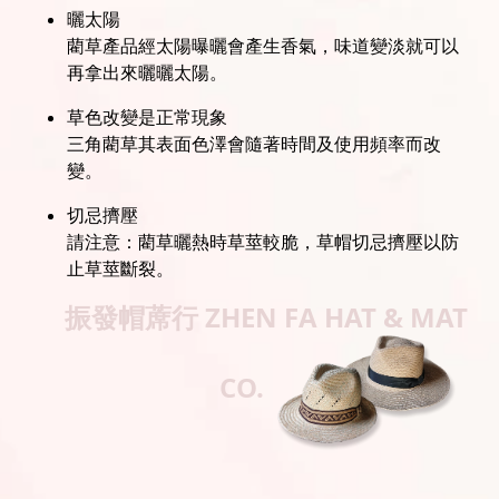
曬太陽
藺草產品經太陽曝曬會產生香氣，味道變淡就可以
再拿出來曬曬太陽。
草色改變是正常現象
三角藺草其表面色澤會隨著時間及使用頻率而改
變。
切忌擠壓
請注意：藺草曬熱時草莖較脆，草帽切忌擠壓以防
止草莖斷裂。
振發帽蓆行
ZHEN FA HAT & MAT
CO.