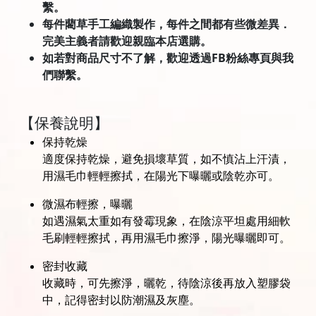
繫。
每件藺草手工編織製作，每件之間都有些微差異．
完美主義者請歡迎親臨本店選購。
如若對商品尺寸不了解，歡迎透過FB粉絲專頁與我
們聯繫。
【保養說明】
保持乾燥
適度保持乾燥，避免損壞草質，如不慎沾上汗漬，
用濕毛巾輕輕擦拭，在陽光下曝曬或陰乾亦可。
微濕布輕擦，曝曬
如遇濕氣太重如有發霉現象，在陰涼平坦處用細軟
毛刷輕輕擦拭，再用濕毛巾擦淨，陽光曝曬即可。
密封收藏
收藏時，可先擦淨，曬乾，待陰涼後再放入塑膠袋
中，記得密封以防潮濕及灰塵。