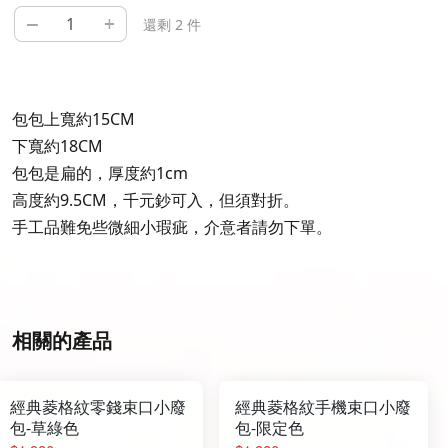
–
+
還剩 2 件
包包上寬約15CM
下寬約18CM
包包是扁的，厚度約1cm
高度約9.5CM，千元鈔可入，但須對折。
手工品難免些微細小瑕疵，介意者請勿下單。
相關的產品
經典菱格紋零錢束口小廢
經典菱格紋手機束口小廢
包-草綠色
包-限定色