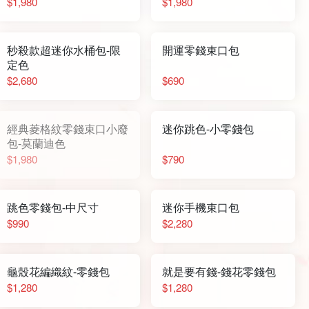
$1,980
$1,980
秒殺款超迷你水桶包-限
開運零錢束口包
定色
$2,680
$690
經典菱格紋零錢束口小廢
迷你跳色-小零錢包
包-莫蘭迪色
$1,980
$790
跳色零錢包-中尺寸
迷你手機束口包
$990
$2,280
龜殼花編織紋-零錢包
就是要有錢-錢花零錢包
$1,280
$1,280