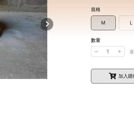
規格
M
L
數量
–
+
還
加入購