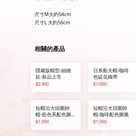
尺寸M大約54cm
尺寸L 大約56cm
相關的產品
隱藏版帽型-細緻
日系船夫帽-咖啡
款-新品上市
色緹花織帶
$2,480
$1,580
短帽沿大頭圍帥
短帽沿大頭圍帥
帽-藍色系配色圖
帽-咖啡配色圖騰
騰
$1,580
$1,580