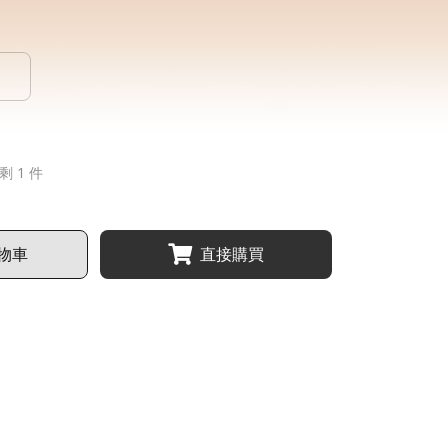
剩 1 件
物車
直接購買