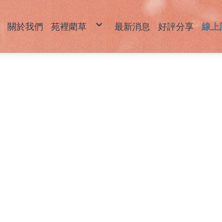
關於我們
苑裡藺草
最新消息
好評分享
線上
藺草產品說明
草
草
坐
拖
包
飾