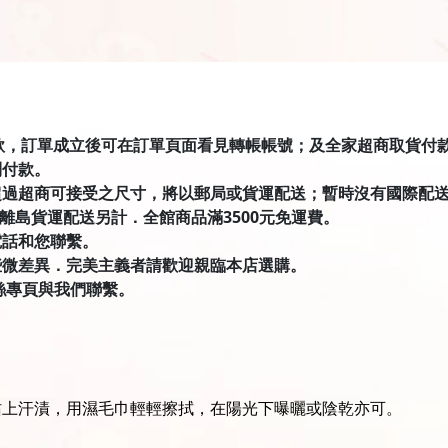
匯款，訂單成立後可在訂單頁面看見轉帳帳號；及全家超商取貨付款有才積
到付款。
超過超商可接受之尺寸，將以郵局或貨運配送；暫時沒有國際配
．離島貨運配送另計．全館商品滿3500元免運費。
電話和您聯繫。
些微差異．完美主義者請歡迎親臨本店選購。
絲專頁與我們聯繫。
沾上汗漬，用濕毛巾輕輕擦拭，在陽光下曝曬或陰乾亦可。