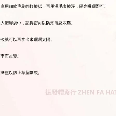
坦處用細軟毛刷輕輕擦拭，再用濕毛巾擦淨，陽光曝曬即可。
放入塑膠袋中，記得密封以防潮濕及灰塵。
變淡就可以再拿出來曬曬太陽。
頻率而改變。
忌擠壓以防止草莖斷裂。
振發帽蓆行
ZHEN FA HA