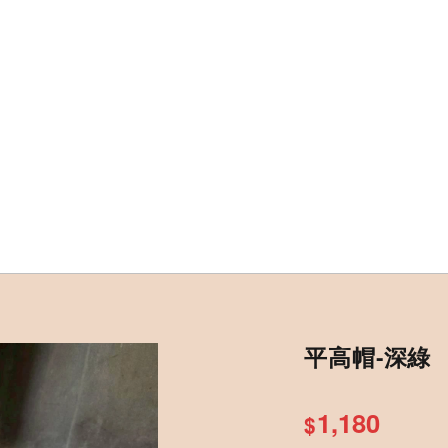
平高帽-深綠
1,180
$