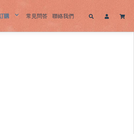
訂購
常見問答
聯絡我們
帽
蓆｜床墊｜枕頭墊
墊｜杯墊
鞋｜鞋墊
包｜提袋
品｜生活用品
霧感酷甜帽/新色系列
男士草帽
女士草帽
兒童草帽
大頭圍藺草帽