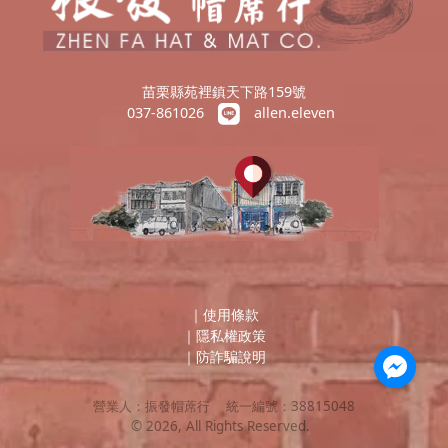
苗栗縣苑裡鎮天下路159號
037-861026
allen.eleven
｜
使用條款
｜
隱私權政策
｜
防詐騙說明
營業人：
振發帽蓆行
統一編號：
38815048
©
2026
, All Rights Reserved.