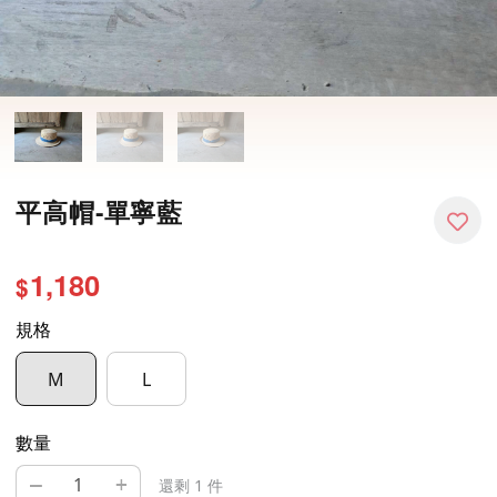
平高帽-單寧藍
1,180
$
規格
M
L
數量
–
+
還剩 1 件