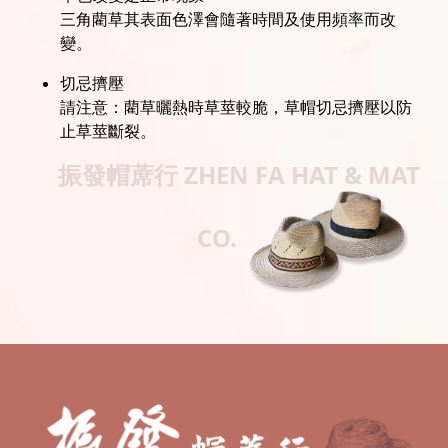
三角藺草其表面色澤會隨著時間及使用頻率而改
變。
切忌擠壓
請注意：藺草曬熱時草莖較脆，草帽切忌擠壓以防
止草莖斷裂。
振發帽蓆行
ZHEN FA HAT & MAT
CO.