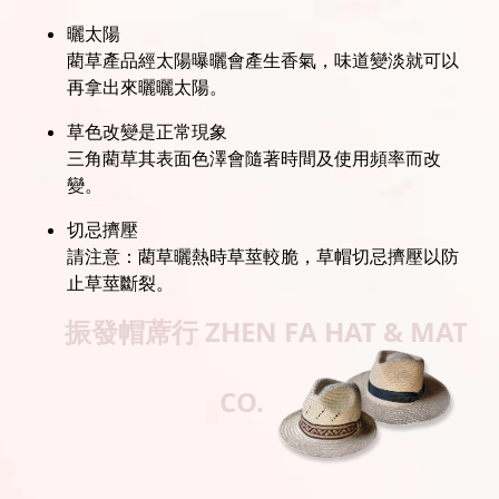
曬太陽
藺草產品經太陽曝曬會產生香氣，味道變淡就可以
再拿出來曬曬太陽。
草色改變是正常現象
三角藺草其表面色澤會隨著時間及使用頻率而改
變。
切忌擠壓
請注意：藺草曬熱時草莖較脆，草帽切忌擠壓以防
止草莖斷裂。
振發帽蓆行
ZHEN FA HAT & MAT
CO.