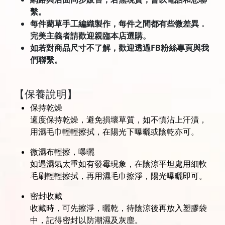
繫。
每件藺草手工編織製作，每件之間都有些微差異．
完美主義者請歡迎親臨本店選購。
如若對商品尺寸不了解，歡迎透過FB粉絲專頁與我
們聯繫。
【保養說明】
保持乾燥
適度保持乾燥，避免損壞草質，如不慎沾上汗漬，
用濕毛巾輕輕擦拭，在陽光下曝曬或陰乾亦可。
微濕布輕擦，曝曬
如遇濕氣太重如有發霉現象，在陰涼平坦處用細軟
毛刷輕輕擦拭，再用濕毛巾擦淨，陽光曝曬即可。
密封收藏
收藏時，可先擦淨，曬乾，待陰涼後再放入塑膠袋
中，記得密封以防潮濕及灰塵。