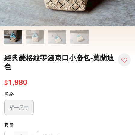
經典菱格紋零錢束口小廢包-莫蘭迪
色
1,980
$
規格
單一尺寸
數量