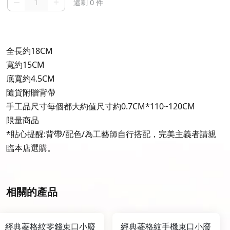
–
+
還剩 0 件
全長約18CM
寬約15CM
底寬約4.5CM
隨貨附贈背帶
手工品尺寸每個都大約值尺寸約0.7CM*110~120CM
限量商品
*貼心提醒:背帶/配色/為工藝師自行搭配，完美主義者請親
臨本店選購。
相關的產品
經典菱格紋零錢束口小廢
經典菱格紋手機束口小廢