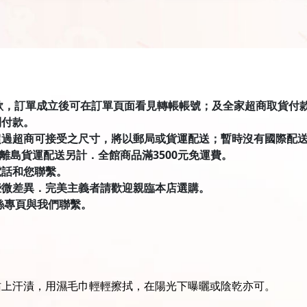
匯款，訂單成立後可在訂單頁面看見轉帳帳號；及全家超商取貨付款有才積
到付款。
超過超商可接受之尺寸，將以郵局或貨運配送；暫時沒有國際配
．離島貨運配送另計．全館商品滿3500元免運費。
電話和您聯繫。
些微差異．完美主義者請歡迎親臨本店選購。
絲專頁與我們聯繫。
沾上汗漬，用濕毛巾輕輕擦拭，在陽光下曝曬或陰乾亦可。