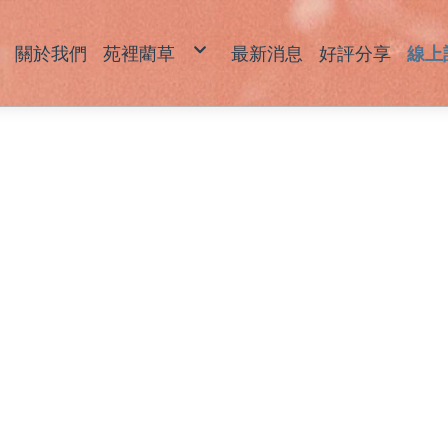
關於我們
苑裡藺草
最新消息
好評分享
線上
藺草產品說明
草
草
坐
拖
包
飾