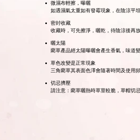
微濕布輕擦，曝曬
如遇濕氣太重如有發霉現象，在陰涼平
密封收藏
收藏時，可先擦淨，曬乾，待陰涼後再
曬太陽
藺草產品經太陽曝曬會產生香氣，味道
草色改變是正常現象
三角藺草其表面色澤會隨著時間及使用
切忌擠壓
請注意：藺草曬熱時草莖較脆，草帽切