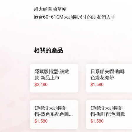
超大頭圍藺草帽
適合60~61CM大頭圍尺寸的朋友們入手
相關的產品
隱藏版帽型-細緻
日系船夫帽-咖啡
款-新品上市
色緹花織帶
$2,480
$1,580
短帽沿大頭圍帥
短帽沿大頭圍帥
帽-藍色系配色圖
帽-咖啡配色圖騰
騰
$1,580
$1,580