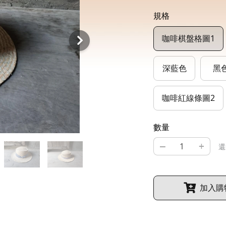
規格
咖啡棋盤格圖1
深藍色
黑
咖啡紅線條圖2
數量
–
+
還
加入購