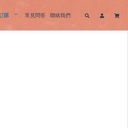
訂購
常見問答
聯絡我們
帽
蓆｜床墊｜枕頭墊
墊｜杯墊
鞋｜鞋墊
包｜提袋
品｜生活用品
霧感酷甜帽/新色系列
男士草帽
女士草帽
兒童草帽
大頭圍藺草帽