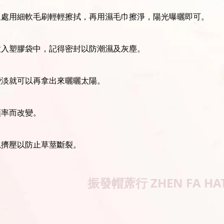
坦處用細軟毛刷輕輕擦拭，再用濕毛巾擦淨，陽光曝曬即可。
放入塑膠袋中，記得密封以防潮濕及灰塵。
變淡就可以再拿出來曬曬太陽。
頻率而改變。
忌擠壓以防止草莖斷裂。
振發帽蓆行
ZHEN FA HA