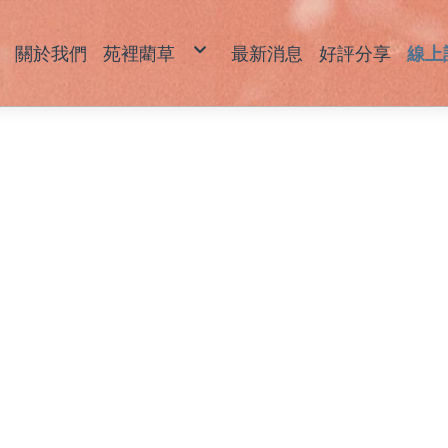
關於我們
苑裡藺草
最新消息
好評分享
線上
藺草產品說明
草
草
坐
拖
包
飾