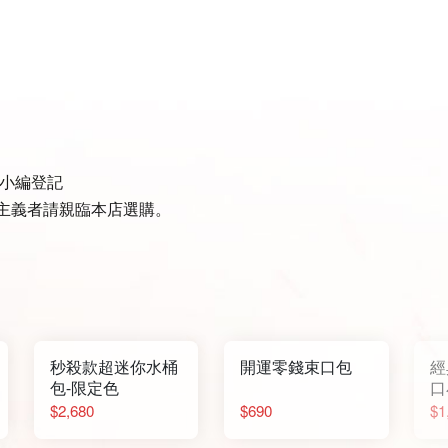
訊小編登記
美主義者請親臨本店選購。
秒殺款超迷你水桶
開運零錢束口包
經
包-限定色
口
色
$2,680
$690
$1