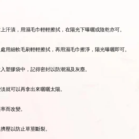
沾上汗漬，用濕毛巾輕輕擦拭，在陽光下曝曬或陰乾亦可。
坦處用細軟毛刷輕輕擦拭，再用濕毛巾擦淨，陽光曝曬即可。
放入塑膠袋中，記得密封以防潮濕及灰塵。
變淡就可以再拿出來曬曬太陽。
頻率而改變。
忌擠壓以防止草莖斷裂。