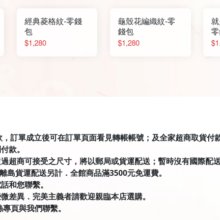
經典菱格紋-零錢
龜殼花編織紋-零
就
包
錢包
零
$1,280
$1,280
$1
匯款，訂單成立後可在訂單頁面看見轉帳帳號；及全家超商取貨付款有才積
到付款。
超過超商可接受之尺寸，將以郵局或貨運配送；暫時沒有國際配
．離島貨運配送另計．全館商品滿3500元免運費。
電話和您聯繫。
些微差異．完美主義者請歡迎親臨本店選購。
絲專頁與我們聯繫。