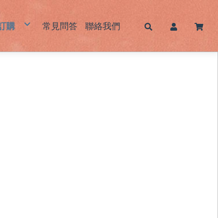
訂購
常見問答
聯絡我們
帽
蓆｜床墊｜枕頭墊
墊｜杯墊
鞋｜鞋墊
包｜提袋
品｜生活用品
霧感酷甜帽/新色系列
男士草帽
女士草帽
兒童草帽
大頭圍藺草帽