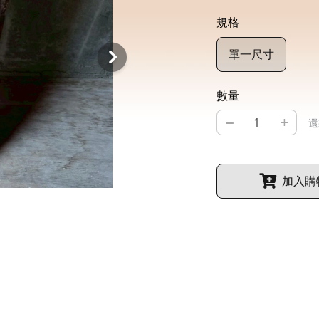
規格
單一尺寸
數量
–
+
還
加入購