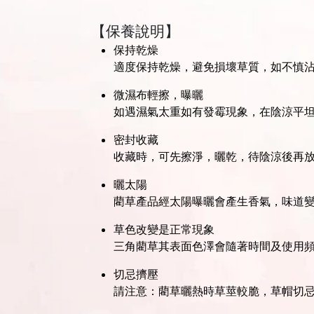
【保養說明】
保持乾燥
適度保持乾燥，避免損壞草質，如不慎
微濕布輕擦，曝曬
如遇濕氣太重如有發霉現象，在陰涼平
密封收藏
收藏時，可先擦淨，曬乾，待陰涼後再
曬太陽
藺草產品經太陽曝曬會產生香氣，味道
草色改變是正常現象
三角藺草其表面色澤會隨著時間及使用
切忌擠壓
請注意：藺草曬熱時草莖較脆，草帽切