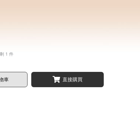
剩 1 件
物車
直接購買