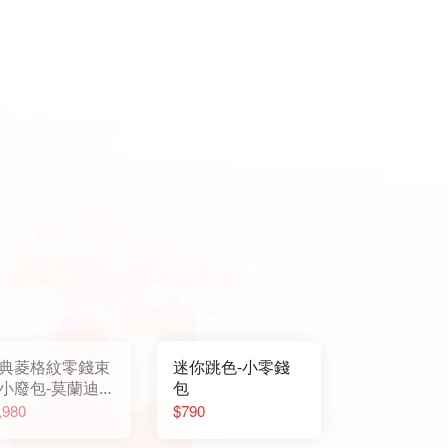
典菱格紋零錢束
迷你跳色-小零錢
小廢包-莫蘭迪
包
,980
$790